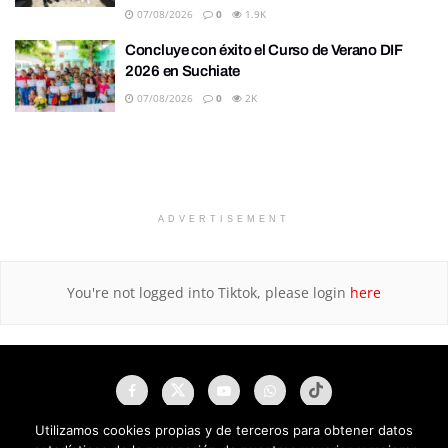
07/08/2026
0
1.9K
Concluye con éxito el Curso de Verano DIF
2026 en Suchiate
07/08/2026
0
2K
ADVERTISEMENT
You're not logged into Tiktok, please login
here
Utilizamos cookies propias y de terceros para obtener datos