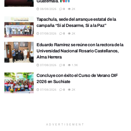
Guatemala.
08/08/2026
0
2K
Tapachula, sede del arranque estatal de la
campaña “Sí al Desarme, Sí a la Paz”
07/08/2026
0
2K
Eduardo Ramírez se reúne con la rectora de la
Universidad Nacional Rosario Castellanos,
Alma Herrera
07/08/2026
0
1.9K
Concluye con éxito el Curso de Verano DIF
2026 en Suchiate
07/08/2026
0
2K
ADVERTISEMENT