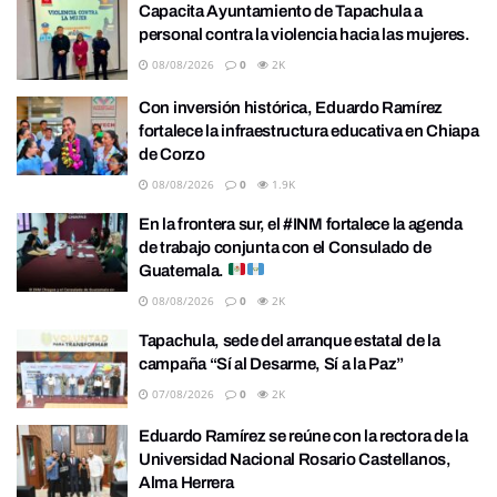
Capacita Ayuntamiento de Tapachula a
personal contra la violencia hacia las mujeres.
08/08/2026
0
2K
Con inversión histórica, Eduardo Ramírez
fortalece la infraestructura educativa en Chiapa
de Corzo
08/08/2026
0
1.9K
En la frontera sur, el #INM fortalece la agenda
de trabajo conjunta con el Consulado de
Guatemala.
08/08/2026
0
2K
Tapachula, sede del arranque estatal de la
campaña “Sí al Desarme, Sí a la Paz”
07/08/2026
0
2K
Eduardo Ramírez se reúne con la rectora de la
Universidad Nacional Rosario Castellanos,
Alma Herrera