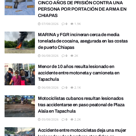
CINCO AÑOS DE PRISIÓN CONTRA UNA
PERSONA POR PORTACIÓN DE ARMA EN
CHIAPAS
07/08/2026
0
1.9K
MARINA y FGR incineran cerca de media
tonelada de cocaína, asegurada en las costas
de puerto Chiapas
06/08/2026
0
2K
Menor de 10 años resulta lesionado en
accidente entre motoneta y camioneta en
Tapachula
06/08/2026
0
2.1K
Motociclistas cubanos resultan lesionados
tras accidentarse en paso peatonal de Plaza
Alaïa en Tapachula
05/08/2026
0
2.2K
Accidente entre motocicletas deja una mujer