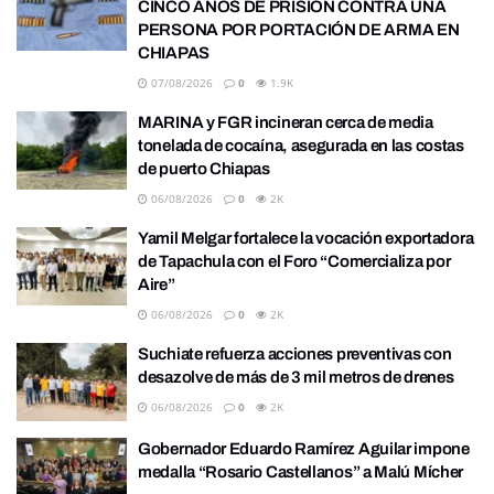
CINCO AÑOS DE PRISIÓN CONTRA UNA
PERSONA POR PORTACIÓN DE ARMA EN
CHIAPAS
07/08/2026
0
1.9K
MARINA y FGR incineran cerca de media
tonelada de cocaína, asegurada en las costas
de puerto Chiapas
06/08/2026
0
2K
Yamil Melgar fortalece la vocación exportadora
de Tapachula con el Foro “Comercializa por
Aire”
06/08/2026
0
2K
Suchiate refuerza acciones preventivas con
desazolve de más de 3 mil metros de drenes
06/08/2026
0
2K
Gobernador Eduardo Ramírez Aguilar impone
medalla “Rosario Castellanos” a Malú Mícher