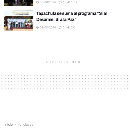
06/08/2026
0
1.9K
Tapachula se suma al programa “Sí al
Desarme, Sí a la Paz”
06/08/2026
0
2K
ADVERTISEMENT
Inicio
Policiacas