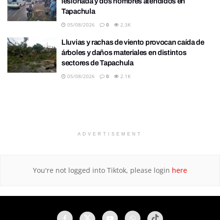
lesionada y dos hombres atendidos en
Tapachula
05/08/2026
0
2.3K
Lluvias y rachas de viento provocan caída de
árboles y daños materiales en distintos
sectores de Tapachula
05/08/2026
0
2.1K
ADVERTISEMENT
You're not logged into Tiktok, please login
here