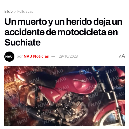
Inicio
Policiacas
Un muerto y un herido deja un
accidente de motocicleta en
Suchiate
A
por
NAU Noticias
29/10/2023
A