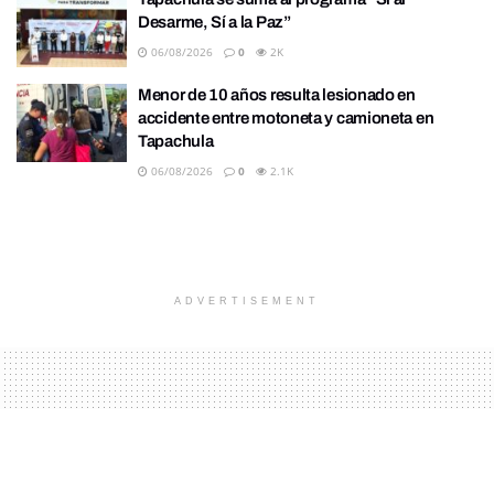
Desarme, Sí a la Paz”
06/08/2026
0
2K
Menor de 10 años resulta lesionado en
accidente entre motoneta y camioneta en
Tapachula
06/08/2026
0
2.1K
ADVERTISEMENT