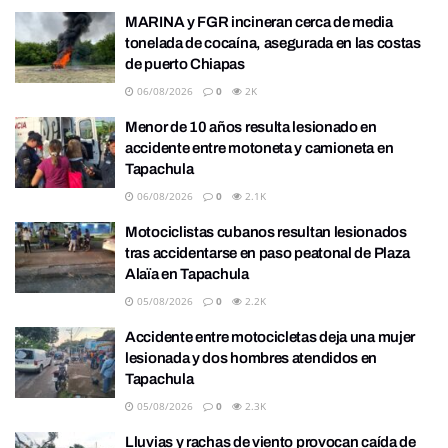
MARINA y FGR incineran cerca de media
tonelada de cocaína, asegurada en las costas
de puerto Chiapas
06/08/2026
0
2K
Menor de 10 años resulta lesionado en
accidente entre motoneta y camioneta en
Tapachula
06/08/2026
0
2.1K
Motociclistas cubanos resultan lesionados
tras accidentarse en paso peatonal de Plaza
Alaïa en Tapachula
05/08/2026
0
2.2K
Accidente entre motocicletas deja una mujer
lesionada y dos hombres atendidos en
Tapachula
05/08/2026
0
2.3K
Lluvias y rachas de viento provocan caída de