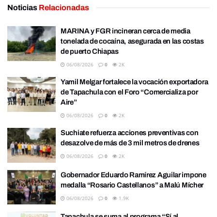
Noticias
Relacionadas
MARINA y FGR incineran cerca de media
tonelada de cocaína, asegurada en las costas
de puerto Chiapas
06/08/2026
0
2K
Yamil Melgar fortalece la vocación exportadora
de Tapachula con el Foro “Comercializa por
Aire”
06/08/2026
0
2K
Suchiate refuerza acciones preventivas con
desazolve de más de 3 mil metros de drenes
06/08/2026
0
2K
Gobernador Eduardo Ramírez Aguilar impone
medalla “Rosario Castellanos” a Malú Mícher
06/08/2026
0
1.9K
Tapachula se suma al programa “Sí al