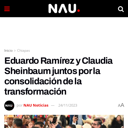
Inicio
Chiapas
Eduardo Ramírez y Claudia
Sheinbaum juntos por la
consolidación de la
transformación
A
por
NAU Noticias
24/11/2023
A