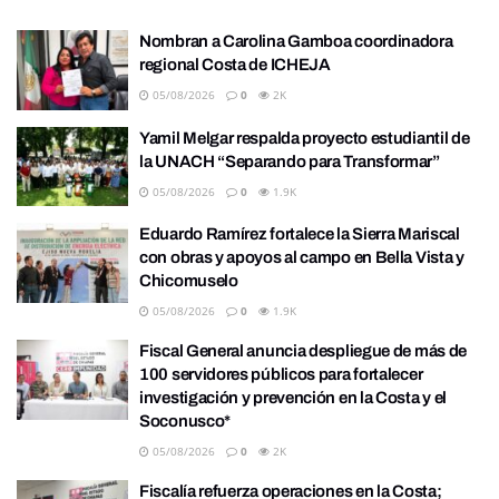
Nombran a Carolina Gamboa coordinadora
regional Costa de ICHEJA
05/08/2026
0
2K
Yamil Melgar respalda proyecto estudiantil de
la UNACH “Separando para Transformar”
05/08/2026
0
1.9K
Eduardo Ramírez fortalece la Sierra Mariscal
con obras y apoyos al campo en Bella Vista y
Chicomuselo
05/08/2026
0
1.9K
Fiscal General anuncia despliegue de más de
100 servidores públicos para fortalecer
investigación y prevención en la Costa y el
Soconusco*
05/08/2026
0
2K
Fiscalía refuerza operaciones en la Costa;