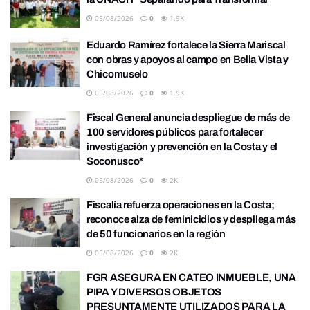
05/08/2026
0
1.9K
Eduardo Ramírez fortalece la Sierra Mariscal
con obras y apoyos al campo en Bella Vista y
Chicomuselo
05/08/2026
0
1.9K
Fiscal General anuncia despliegue de más de
100 servidores públicos para fortalecer
investigación y prevención en la Costa y el
Soconusco*
05/08/2026
0
2K
Fiscalía refuerza operaciones en la Costa;
reconoce alza de feminicidios y despliega más
de 50 funcionarios en la región
05/08/2026
0
2K
FGR ASEGURA EN CATEO INMUEBLE, UNA
PIPA Y DIVERSOS OBJETOS
PRESUNTAMENTE UTILIZADOS PARA LA