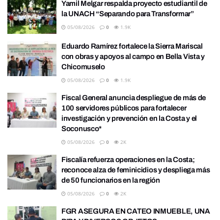
Yamil Melgar respalda proyecto estudiantil de
la UNACH “Separando para Transformar”
05/08/2026
0
1.9K
Eduardo Ramírez fortalece la Sierra Mariscal
con obras y apoyos al campo en Bella Vista y
Chicomuselo
05/08/2026
0
1.9K
Fiscal General anuncia despliegue de más de
100 servidores públicos para fortalecer
investigación y prevención en la Costa y el
Soconusco*
05/08/2026
0
2K
Fiscalía refuerza operaciones en la Costa;
reconoce alza de feminicidios y despliega más
de 50 funcionarios en la región
05/08/2026
0
2K
FGR ASEGURA EN CATEO INMUEBLE, UNA