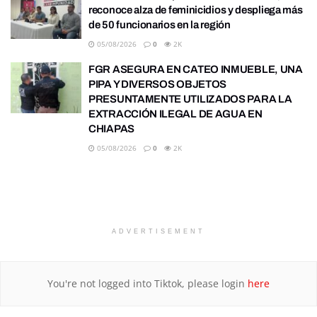
reconoce alza de feminicidios y despliega más
de 50 funcionarios en la región
05/08/2026
0
2K
FGR ASEGURA EN CATEO INMUEBLE, UNA
PIPA Y DIVERSOS OBJETOS
PRESUNTAMENTE UTILIZADOS PARA LA
EXTRACCIÓN ILEGAL DE AGUA EN
CHIAPAS
05/08/2026
0
2K
ADVERTISEMENT
You're not logged into Tiktok, please login
here