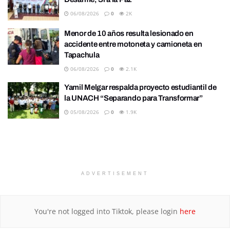
06/08/2026
0
2K
Menor de 10 años resulta lesionado en
accidente entre motoneta y camioneta en
Tapachula
06/08/2026
0
2.1K
Yamil Melgar respalda proyecto estudiantil de
la UNACH “Separando para Transformar”
05/08/2026
0
1.9K
ADVERTISEMENT
You're not logged into Tiktok, please login
here