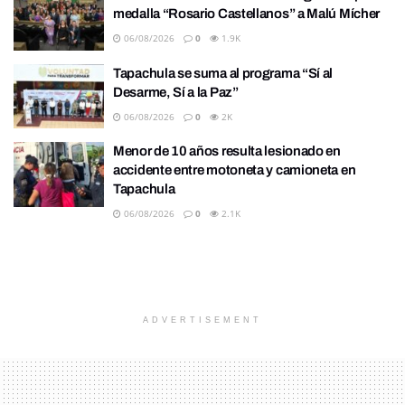
medalla “Rosario Castellanos” a Malú Mícher
06/08/2026
0
1.9K
Tapachula se suma al programa “Sí al
Desarme, Sí a la Paz”
06/08/2026
0
2K
Menor de 10 años resulta lesionado en
accidente entre motoneta y camioneta en
Tapachula
06/08/2026
0
2.1K
ADVERTISEMENT