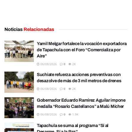
Noticias
Relacionadas
Yamil Melgar fortalece la vocación exportadora
de Tapachula con el Foro “Comercializa por
Aire”
06/08/2026
0
2K
Suchiate refuerza acciones preventivas con
desazolve de más de 3 mil metros de drenes
06/08/2026
0
2K
Gobernador Eduardo Ramírez Aguilar impone
medalla “Rosario Castellanos” a Malú Mícher
06/08/2026
0
1.9K
Tapachula se suma al programa “Sí al
Desarme, Sí a la Paz”