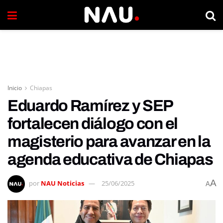
Inicio
Chiapas
Eduardo Ramírez y SEP
fortalecen diálogo con el
magisterio para avanzar en la
agenda educativa de Chiapas
A
por
NAU Noticias
25/06/2025
A