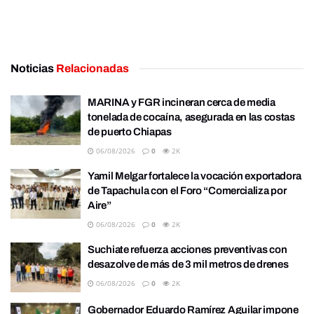
Noticias
Relacionadas
MARINA y FGR incineran cerca de media
tonelada de cocaína, asegurada en las costas
de puerto Chiapas
06/08/2026
0
2K
Yamil Melgar fortalece la vocación exportadora
de Tapachula con el Foro “Comercializa por
Aire”
06/08/2026
0
2K
Suchiate refuerza acciones preventivas con
desazolve de más de 3 mil metros de drenes
06/08/2026
0
2K
Gobernador Eduardo Ramírez Aguilar impone