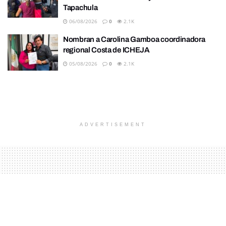
Tapachula
06/08/2026
0
2.1K
Nombran a Carolina Gamboa coordinadora
regional Costa de ICHEJA
05/08/2026
0
2.1K
ADVERTISEMENT