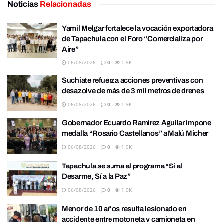
Noticias
Relacionadas
Yamil Melgar fortalece la vocación exportadora
de Tapachula con el Foro “Comercializa por
Aire”
06/08/2026
0
1.9K
Suchiate refuerza acciones preventivas con
desazolve de más de 3 mil metros de drenes
06/08/2026
0
1.9K
Gobernador Eduardo Ramírez Aguilar impone
medalla “Rosario Castellanos” a Malú Mícher
06/08/2026
0
1.9K
Tapachula se suma al programa “Sí al
Desarme, Sí a la Paz”
06/08/2026
0
1.9K
Menor de 10 años resulta lesionado en
accidente entre motoneta y camioneta en