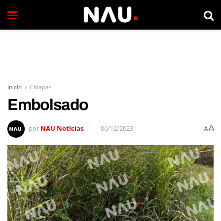
Inicio
Chiapas
Embolsado
A
por
NAU Noticias
06/12/2023
A