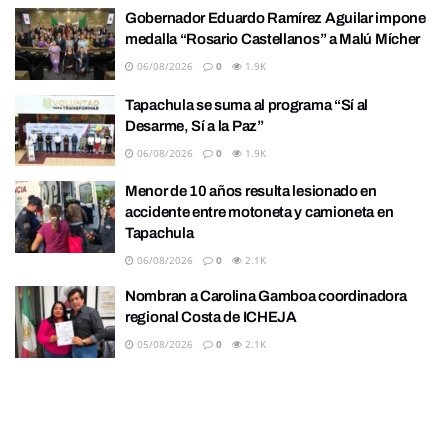
Gobernador Eduardo Ramírez Aguilar impone
medalla “Rosario Castellanos” a Malú Mícher
06/08/2026
0
1.9K
Tapachula se suma al programa “Sí al
Desarme, Sí a la Paz”
06/08/2026
0
1.9K
Menor de 10 años resulta lesionado en
accidente entre motoneta y camioneta en
Tapachula
06/08/2026
0
2.1K
Nombran a Carolina Gamboa coordinadora
regional Costa de ICHEJA
05/08/2026
0
2.1K