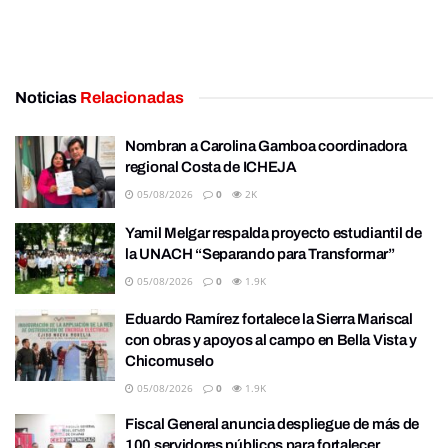
Noticias
Relacionadas
Nombran a Carolina Gamboa coordinadora
regional Costa de ICHEJA
05/08/2026
0
2K
Yamil Melgar respalda proyecto estudiantil de
la UNACH “Separando para Transformar”
05/08/2026
0
1.9K
Eduardo Ramírez fortalece la Sierra Mariscal
con obras y apoyos al campo en Bella Vista y
Chicomuselo
05/08/2026
0
1.9K
Fiscal General anuncia despliegue de más de
100 servidores públicos para fortalecer