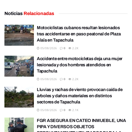
Noticias
Relacionadas
Motociclistas cubanos resultan lesionados
tras accidentarse en paso peatonal de Plaza
Alaïa en Tapachula
05/08/2026
0
2.2K
Accidente entre motocicletas deja una mujer
lesionada y dos hombres atendidos en
Tapachula
05/08/2026
0
2.2K
Lluvias y rachas de viento provocan caída de
árboles y daños materiales en distintos
sectores de Tapachula
05/08/2026
0
2.1K
FGR ASEGURA EN CATEO INMUEBLE, UNA
PIPA Y DIVERSOS OBJETOS