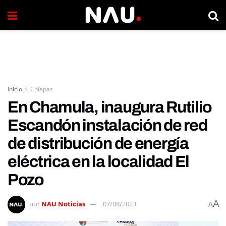
Inicio
Chiapas
En Chamula, inaugura Rutilio
Escandón instalación de red
de distribución de energía
eléctrica en la localidad El
Pozo
A
por
NAU Noticias
07/08/2023
A