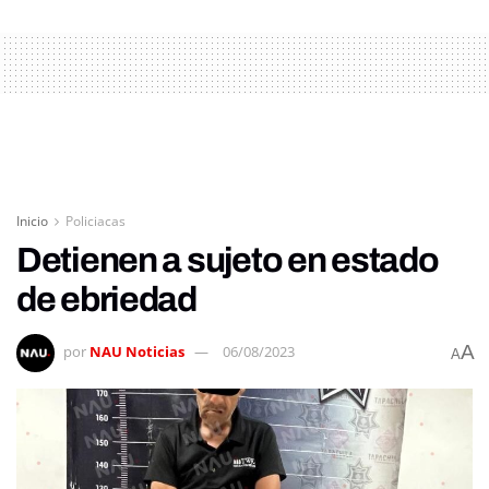
Inicio
Policiacas
Detienen a sujeto en estado
de ebriedad
A
por
NAU Noticias
06/08/2023
A