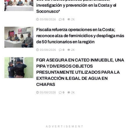
investigación y prevención en la Costa y el
Soconusco*
05/08/2026
0
2K
Fiscalía refuerza operaciones en la Costa;
reconoce alza de feminicidios y despliega más
de 50 funcionarios en la región
05/08/2026
0
2K
FGR ASEGURA EN CATEO INMUEBLE, UNA
PIPA Y DIVERSOS OBJETOS
PRESUNTAMENTE UTILIZADOS PARA LA
EXTRACCIÓN ILEGAL DE AGUA EN
CHIAPAS
05/08/2026
0
2K
ADVERTISEMENT