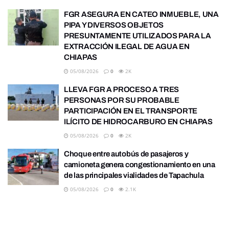
FGR ASEGURA EN CATEO INMUEBLE, UNA
PIPA Y DIVERSOS OBJETOS
PRESUNTAMENTE UTILIZADOS PARA LA
EXTRACCIÓN ILEGAL DE AGUA EN
CHIAPAS
05/08/2026
0
2K
LLEVA FGR A PROCESO A TRES
PERSONAS POR SU PROBABLE
PARTICIPACIÓN EN EL TRANSPORTE
ILÍCITO DE HIDROCARBURO EN CHIAPAS
05/08/2026
0
2K
Choque entre autobús de pasajeros y
camioneta genera congestionamiento en una
de las principales vialidades de Tapachula
05/08/2026
0
2.1K