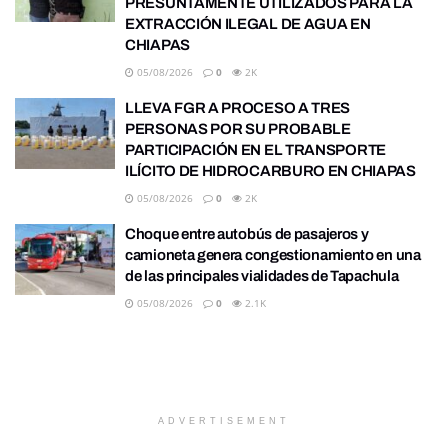
PRESUNTAMENTE UTILIZADOS PARA LA
EXTRACCIÓN ILEGAL DE AGUA EN
CHIAPAS
05/08/2026
0
2K
LLEVA FGR A PROCESO A TRES
PERSONAS POR SU PROBABLE
PARTICIPACIÓN EN EL TRANSPORTE
ILÍCITO DE HIDROCARBURO EN CHIAPAS
05/08/2026
0
2K
Choque entre autobús de pasajeros y
camioneta genera congestionamiento en una
de las principales vialidades de Tapachula
05/08/2026
0
2.1K
ADVERTISEMENT