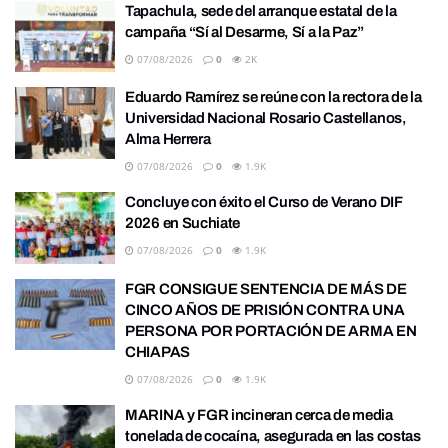
Tapachula, sede del arranque estatal de la
campaña “Sí al Desarme, Sí a la Paz”
07/08/2026
0
2K
Eduardo Ramírez se reúne con la rectora de la
Universidad Nacional Rosario Castellanos,
Alma Herrera
07/08/2026
0
1.9K
Concluye con éxito el Curso de Verano DIF
2026 en Suchiate
07/08/2026
0
1.9K
FGR CONSIGUE SENTENCIA DE MÁS DE
CINCO AÑOS DE PRISIÓN CONTRA UNA
PERSONA POR PORTACIÓN DE ARMA EN
CHIAPAS
07/08/2026
0
1.9K
MARINA y FGR incineran cerca de media
tonelada de cocaína, asegurada en las costas