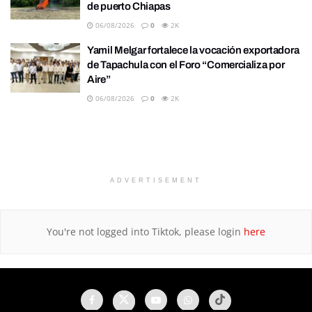
de puerto Chiapas
06/08/2026
0
2K
Yamil Melgar fortalece la vocación exportadora
de Tapachula con el Foro “Comercializa por
Aire”
06/08/2026
0
2K
ADVERTISEMENT
You're not logged into Tiktok, please login
here