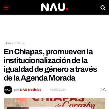
Inicio
Chiapas
En Chiapas, promueven la
institucionalización de la
igualdad de género a través
de la Agenda Morada
A
por
NAU Noticias
11/03/2024
A