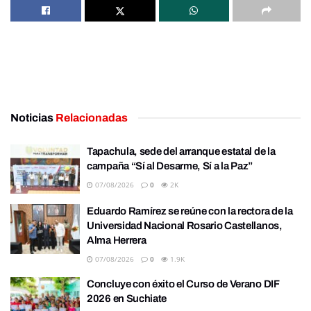
Noticias
Relacionadas
Tapachula, sede del arranque estatal de la
campaña “Sí al Desarme, Sí a la Paz”
07/08/2026
0
2K
Eduardo Ramírez se reúne con la rectora de la
Universidad Nacional Rosario Castellanos,
Alma Herrera
07/08/2026
0
1.9K
Concluye con éxito el Curso de Verano DIF
2026 en Suchiate