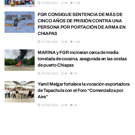
07/08/2026
0
1.9K
FGR CONSIGUE SENTENCIA DE MÁS DE
CINCO AÑOS DE PRISIÓN CONTRA UNA
PERSONA POR PORTACIÓN DE ARMA EN
CHIAPAS
07/08/2026
0
1.9K
MARINA y FGR incineran cerca de media
tonelada de cocaína, asegurada en las costas
de puerto Chiapas
06/08/2026
0
2K
Yamil Melgar fortalece la vocación exportadora
de Tapachula con el Foro “Comercializa por
Aire”
06/08/2026
0
2K