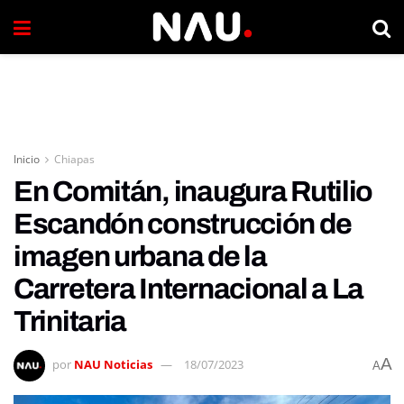
Inicio
Chiapas
En Comitán, inaugura Rutilio
Escandón construcción de
imagen urbana de la
Carretera Internacional a La
Trinitaria
A
por
NAU Noticias
18/07/2023
A