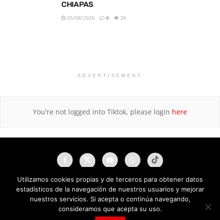
CHIAPAS
05/08/2026
0
2K
ADVERTISEMENT
You're not logged into Tiktok, please login
here
Utilizamos cookies propias y de terceros para obtener datos
estadísticos de la navegación de nuestros usuarios y mejorar
nuestros servicios. Si acepta o continúa navegando,
consideramos que acepta su uso.