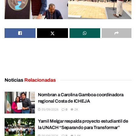
Noticias
Relacionadas
Nombran a Carolina Gamboa coordinadora
regional Costa de ICHEJA
05/08/2026
0
2K
Yamil Melgar respalda proyecto estudiantil de
la UNACH “Separando para Transformar”
05/08/2026
0
1.9K