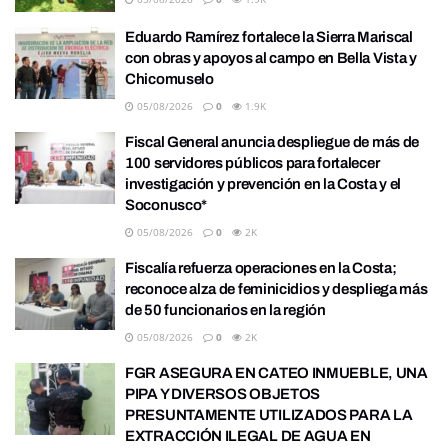
Eduardo Ramírez fortalece la Sierra Mariscal
con obras y apoyos al campo en Bella Vista y
Chicomuselo
05/08/2026
0
1.9K
Fiscal General anuncia despliegue de más de
100 servidores públicos para fortalecer
investigación y prevención en la Costa y el
Soconusco*
05/08/2026
0
2K
Fiscalía refuerza operaciones en la Costa;
reconoce alza de feminicidios y despliega más
de 50 funcionarios en la región
05/08/2026
0
2K
FGR ASEGURA EN CATEO INMUEBLE, UNA
PIPA Y DIVERSOS OBJETOS
PRESUNTAMENTE UTILIZADOS PARA LA
EXTRACCIÓN ILEGAL DE AGUA EN