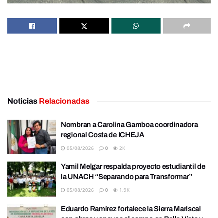
Noticias
Relacionadas
Nombran a Carolina Gamboa coordinadora
regional Costa de ICHEJA
05/08/2026
0
2K
Yamil Melgar respalda proyecto estudiantil de
la UNACH “Separando para Transformar”
05/08/2026
0
1.9K
Eduardo Ramírez fortalece la Sierra Mariscal