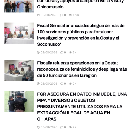
con obras y apoyos al campo en Bella Vista y
Chicomuselo
05/08/2026
0
1.9K
Fiscal General anuncia despliegue de más de
100 servidores públicos para fortalecer
investigación y prevención en la Costa y el
Soconusco*
05/08/2026
0
2K
Fiscalía refuerza operaciones en la Costa;
reconoce alza de feminicidios y despliega más
de 50 funcionarios en la región
05/08/2026
0
2K
FGR ASEGURA EN CATEO INMUEBLE, UNA
PIPA Y DIVERSOS OBJETOS
PRESUNTAMENTE UTILIZADOS PARA LA
EXTRACCIÓN ILEGAL DE AGUA EN
CHIAPAS
05/08/2026
0
2K