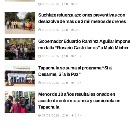
06/08/2026
0
2K
Suchiate refuerza acciones preventivas con
desazolve de más de 3 mil metros de drenes
06/08/2026
0
2K
Gobernador Eduardo Ramírez Aguilar impone
medalla “Rosario Castellanos” a Malú Mícher
06/08/2026
0
1.9K
Tapachula se suma al programa “Sí al
Desarme, Sí a la Paz”
06/08/2026
0
1.9K
Menor de 10 años resulta lesionado en
accidente entre motoneta y camioneta en
Tapachula
06/08/2026
0
2.1K