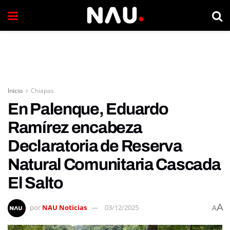
Inicio
Chiapas
En Palenque, Eduardo
Ramírez encabeza
Declaratoria de Reserva
Natural Comunitaria Cascada
El Salto
A
por
NAU Noticias
03/12/2025
A