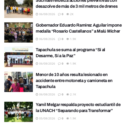
Suchiate refuerza acciones preventivas con
desazolve de más de 3 mil metros de drenes
06/08/2026
0
2K
Gobernador Eduardo Ramírez Aguilar impone
medalla “Rosario Castellanos” a Malú Mícher
06/08/2026
0
1.9K
Tapachula se suma al programa “Sí al
Desarme, Sí a la Paz”
06/08/2026
0
1.9K
Menor de 10 años resulta lesionado en
accidente entre motoneta y camioneta en
Tapachula
06/08/2026
0
2.1K
Yamil Melgar respalda proyecto estudiantil de
la UNACH “Separando para Transformar”
05/08/2026
0
1.9K