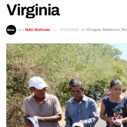
Virginia
por
NAU Noticias
01/02/2024
en
Chiapas
,
Gobierno
,
Pol