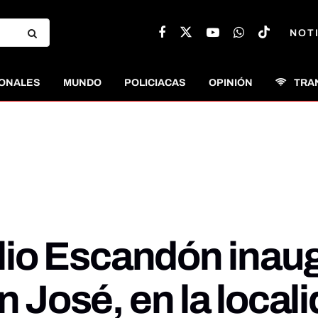
NOT
ONALES
MUNDO
POLICIACAS
OPINIÓN
TRA
tilio Escandón inau
n José, en la local