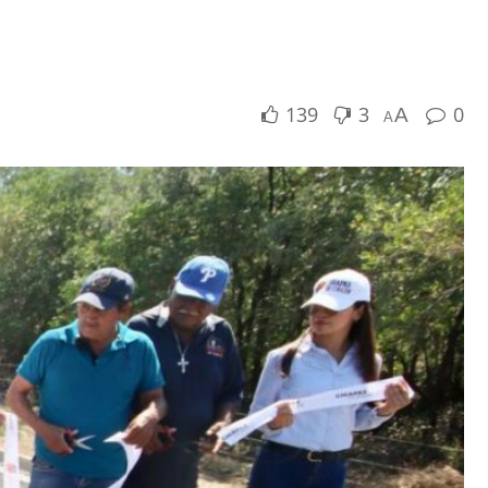
139
3
0
A
A