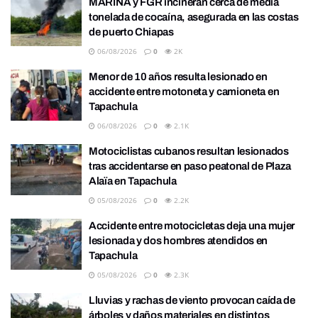
MARINA y FGR incineran cerca de media
tonelada de cocaína, asegurada en las costas
de puerto Chiapas
06/08/2026
0
2K
Menor de 10 años resulta lesionado en
accidente entre motoneta y camioneta en
Tapachula
06/08/2026
0
2.1K
Motociclistas cubanos resultan lesionados
tras accidentarse en paso peatonal de Plaza
Alaïa en Tapachula
05/08/2026
0
2.2K
Accidente entre motocicletas deja una mujer
lesionada y dos hombres atendidos en
Tapachula
05/08/2026
0
2.3K
Lluvias y rachas de viento provocan caída de
árboles y daños materiales en distintos