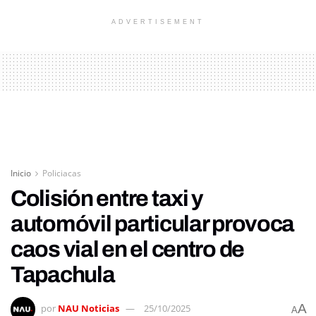
ADVERTISEMENT
Inicio
Policiacas
Colisión entre taxi y
automóvil particular provoca
caos vial en el centro de
Tapachula
A
por
NAU Noticias
25/10/2025
A