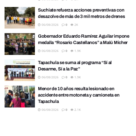
Suchiate refuerza acciones preventivas con
desazolve de más de 3 mil metros de drenes
06/08/2026
0
2K
Gobernador Eduardo Ramírez Aguilar impone
medalla “Rosario Castellanos” a Malú Mícher
06/08/2026
0
1.9K
Tapachula se suma al programa “Sí al
Desarme, Sí a la Paz”
06/08/2026
0
1.9K
Menor de 10 años resulta lesionado en
accidente entre motoneta y camioneta en
Tapachula
06/08/2026
0
2.1K