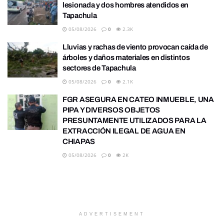
lesionada y dos hombres atendidos en
Tapachula
05/08/2026
0
2.3K
Lluvias y rachas de viento provocan caída de
árboles y daños materiales en distintos
sectores de Tapachula
05/08/2026
0
2.1K
FGR ASEGURA EN CATEO INMUEBLE, UNA
PIPA Y DIVERSOS OBJETOS
PRESUNTAMENTE UTILIZADOS PARA LA
EXTRACCIÓN ILEGAL DE AGUA EN
CHIAPAS
05/08/2026
0
2K
ADVERTISEMENT