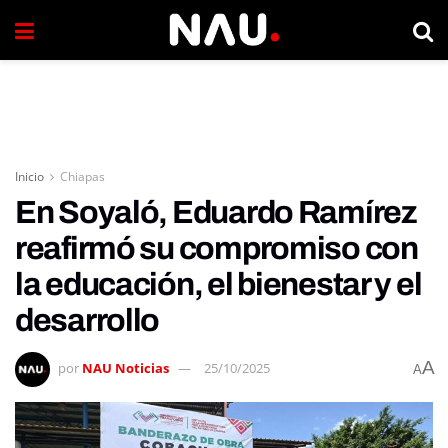
Inicio
Chiapas
En Soyaló, Eduardo Ramírez
reafirmó su compromiso con
la educación, el bienestar y el
desarrollo
A
por
NAU Noticias
25/10/2025
A