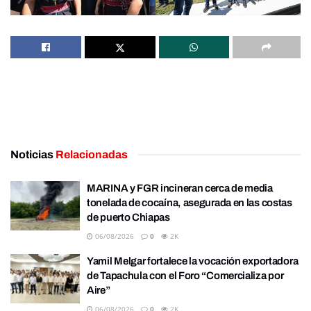
Noticias
Relacionadas
MARINA y FGR incineran cerca de media
tonelada de cocaína, asegurada en las costas
de puerto Chiapas
06/08/2026
0
2K
Yamil Melgar fortalece la vocación exportadora
de Tapachula con el Foro “Comercializa por
Aire”
06/08/2026
0
2K