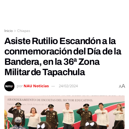
Inicio
Chiapas
Asiste Rutilio Escandón a la
conmemoración del Día de la
Bandera, en la 36ª Zona
Militar de Tapachula
A
por
NAU Noticias
24/02/2024
A