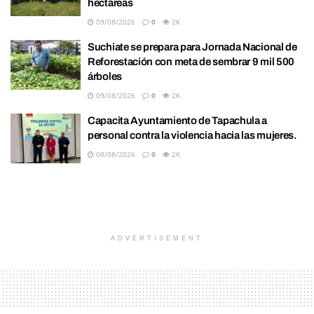
hectáreas
09/08/2026
0
2K
Suchiate se prepara para Jornada Nacional de
Reforestación con meta de sembrar 9 mil 500
árboles
09/08/2026
0
2K
Capacita Ayuntamiento de Tapachula a
personal contra la violencia hacia las mujeres.
08/08/2026
0
2K
ADVERTISEMENT