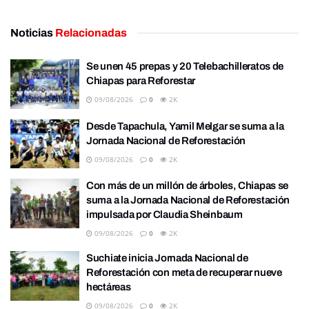
Noticias
Relacionadas
Se unen 45 prepas y 20 Telebachilleratos de
Chiapas para Reforestar
09/08/2026
0
2K
Desde Tapachula, Yamil Melgar se suma a la
Jornada Nacional de Reforestación
09/08/2026
0
2K
Con más de un millón de árboles, Chiapas se
suma a la Jornada Nacional de Reforestación
impulsada por Claudia Sheinbaum
09/08/2026
0
2K
Suchiate inicia Jornada Nacional de
Reforestación con meta de recuperar nueve
hectáreas
09/08/2026
0
2K