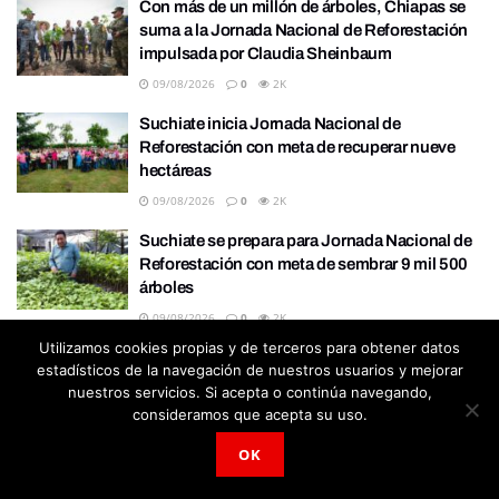
Con más de un millón de árboles, Chiapas se
suma a la Jornada Nacional de Reforestación
impulsada por Claudia Sheinbaum
09/08/2026
0
2K
Suchiate inicia Jornada Nacional de
Reforestación con meta de recuperar nueve
hectáreas
09/08/2026
0
2K
Suchiate se prepara para Jornada Nacional de
Reforestación con meta de sembrar 9 mil 500
árboles
09/08/2026
0
2K
Utilizamos cookies propias y de terceros para obtener datos
Capacita Ayuntamiento de Tapachula a
estadísticos de la navegación de nuestros usuarios y mejorar
personal contra la violencia hacia las mujeres.
nuestros servicios. Si acepta o continúa navegando,
08/08/2026
0
2K
consideramos que acepta su uso.
OK