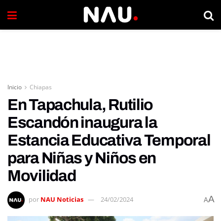
Inicio
Chiapas
En Tapachula, Rutilio
Escandón inaugura la
Estancia Educativa Temporal
para Niñas y Niños en
Movilidad
A
por
NAU Noticias
24/02/2024
A