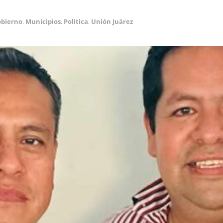
bierno
,
Municipios
,
Politica
,
Unión Juárez