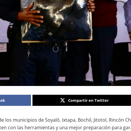
ook
Compartir en Twitter
de los municipios de Soyaló, Ixtapa, Bochil, Jitotol, Rincó
enten con las herramientas y una mejor preparación para gara