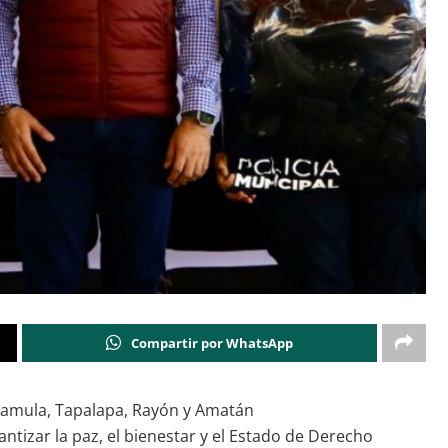
Compartir por WhatsApp
n Chamula, Tapalapa, Rayón y Amatán
ntizar la paz, el bienestar y el Estado de Derecho