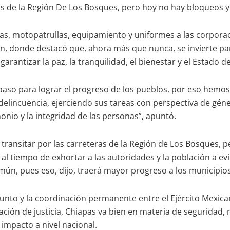
ras de la Región De Los Bosques, pero hoy no hay bloqueos y
s, motopatrullas, equipamiento y uniformes a las corporacio
n, donde destacó que, ahora más que nunca, se invierte para
rantizar la paz, la tranquilidad, el bienestar y el Estado d
so para lograr el progreso de los pueblos, por eso hemos fo
delincuencia, ejerciendo sus tareas con perspectiva de gé
nio y la integridad de las personas”, apuntó.
transitar por las carreteras de la Región de Los Bosques, 
 tiempo de exhortar a las autoridades y la población a evitar 
mún, pues eso, dijo, traerá mayor progreso a los municipios
nto y la coordinación permanente entre el Ejército Mexican
ación de justicia, Chiapas va bien en materia de seguridad,
o impacto a nivel nacional.