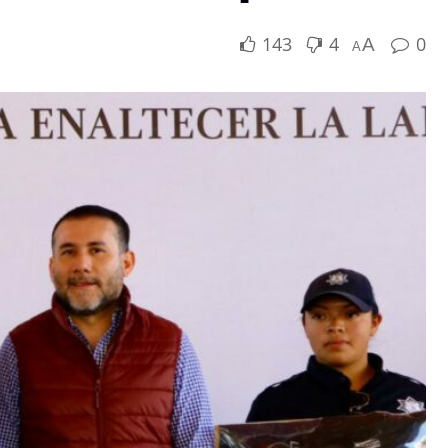
143
4
0
A
A