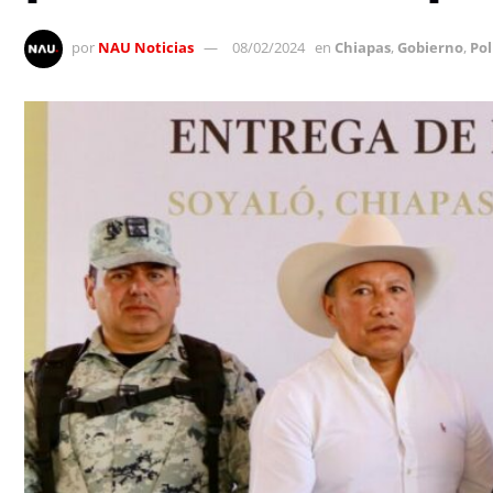
por
NAU Noticias
08/02/2024
en
Chiapas
,
Gobierno
,
Pol