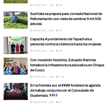
09/08/2026
0
2K
Suchiate se prepara para Jornada Nacional de
Reforestación con meta de sembrar 9 mil 500
árboles
09/08/2026
0
2K
Capacita Ayuntamiento de Tapachula a
personal contra la violencia hacia las mujeres.
08/08/2026
0
2K
Con inversión histórica, Eduardo Ramírez
fortalece la infraestructura educativa en Chiapa
de Corzo
08/08/2026
0
1.9K
En la frontera sur, el #INM fortalece la agenda
de trabajo conjunta con el Consulado de
Guatemala.
08/08/2026
0
2K