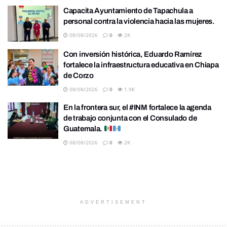
Capacita Ayuntamiento de Tapachula a
personal contra la violencia hacia las mujeres.
08/08/2026
0
2K
Con inversión histórica, Eduardo Ramírez
fortalece la infraestructura educativa en Chiapa
de Corzo
08/08/2026
0
1.9K
En la frontera sur, el #INM fortalece la agenda
de trabajo conjunta con el Consulado de
Guatemala.
08/08/2026
0
2K
ADVERTISEMENT