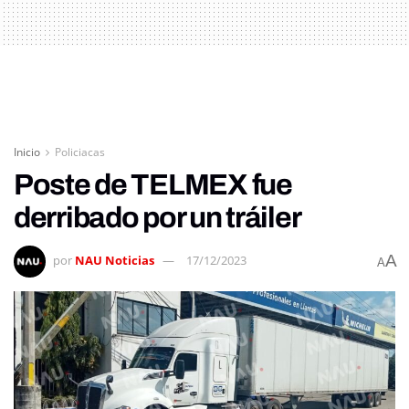
Inicio
Policiacas
Poste de TELMEX fue
derribado por un tráiler
A
por
NAU Noticias
17/12/2023
A