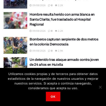
09/08/2026
0
2.2K
Hombre resulta herido con arma blanca en
Santa Clarita; fue trasladado al Hospital
Regional
09/08/2026
0
2.2K
Bomberos capturan serpiente de dos metros
en la colonia Democracia
09/08/2026
0
2.9K
Un detenido tras ataque armado contra joven
de 24 años en Huixtla
08/08/2026
0
2.2K
Utilizamos cookies propias y de terceros para obtener datos
estadísticos de la navegación de nuestros usuarios y mejorar
Choque en la carretera Costera deja cuatro
nuestros servicios. Si acepta o continúa navegando,
lesionados y cuantiosos daños materiales
consideramos que acepta su uso.
08/08/2026
0
2.3K
OK
Aseguran en Tapachula a salvadoreño
señalado como presunto integrante de la