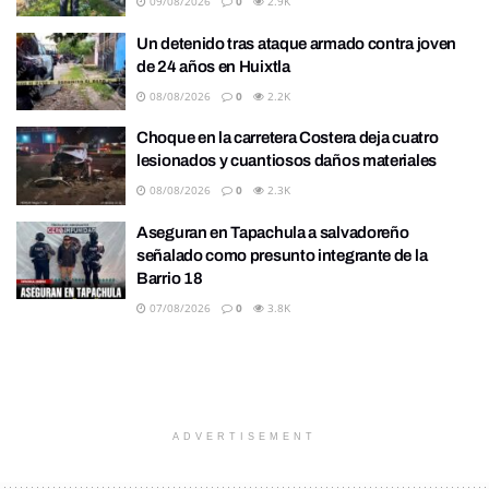
09/08/2026
0
2.9K
Un detenido tras ataque armado contra joven
de 24 años en Huixtla
08/08/2026
0
2.2K
Choque en la carretera Costera deja cuatro
lesionados y cuantiosos daños materiales
08/08/2026
0
2.3K
Aseguran en Tapachula a salvadoreño
señalado como presunto integrante de la
Barrio 18
07/08/2026
0
3.8K
ADVERTISEMENT