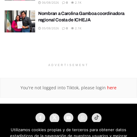
06/08/2026
0
2.1K
Nombran a Carolina Gamboa coordinadora
regional Costa de ICHEJA
05/08/2026
0
2.1K
ADVERTISEMENT
You're not logged into Tiktok, please login
here
Utilizamos cookies propias y de terceros para obtener datos
estadísticos de la navegación de nuestros usuarios y mejorar