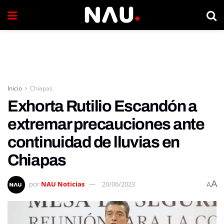
Inicio
Chiapas
Exhorta Rutilio Escandón a
extremar precauciones ante
continuidad de lluvias en
Chiapas
A
por
NAU Noticias
20/06/2023
A