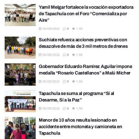
Yamil Melgar fortalece la vocación exportadora
de Tapachula con el Foro “Comercializa por
Aire”
06/08/2026
0
1.9K
Suchiate refuerza acciones preventivas con
desazolve de más de 3 mil metros de drenes
06/08/2026
0
1.9K
Gobernador Eduardo Ramírez Aguilar impone
medalla “Rosario Castellanos” a Malú Mícher
06/08/2026
0
1.9K
Tapachula se suma al programa “Sí al
Desarme, Sí a la Paz”
06/08/2026
0
1.9K
Menor de 10 años resulta lesionado en
accidente entre motoneta y camioneta en
Tapachula