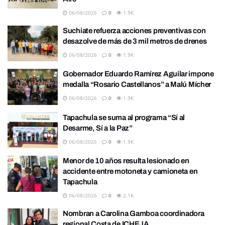
06/08/2026
0
1.9K
Suchiate refuerza acciones preventivas con
desazolve de más de 3 mil metros de drenes
06/08/2026
0
1.9K
Gobernador Eduardo Ramírez Aguilar impone
medalla “Rosario Castellanos” a Malú Mícher
06/08/2026
0
1.9K
Tapachula se suma al programa “Sí al
Desarme, Sí a la Paz”
06/08/2026
0
1.9K
Menor de 10 años resulta lesionado en
accidente entre motoneta y camioneta en
Tapachula
06/08/2026
0
2.1K
Nombran a Carolina Gamboa coordinadora
regional Costa de ICHEJA