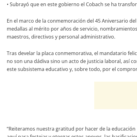
• Subrayó que en este gobierno el Cobach se ha transform
En el marco de la conmemoración del 45 Aniversario del
medallas al mérito por años de servicio, nombramientos d
maestros, directivos y personal administrativo.
Tras develar la placa conmemorativa, el mandatario feli
no son una dádiva sino un acto de justicia laboral, así
este subsistema educativo y, sobre todo, por el comprom
“Reiteramos nuestra gratitud por hacer de la educación u
aquí para festejar y otorgar estos apoyos, las basifica