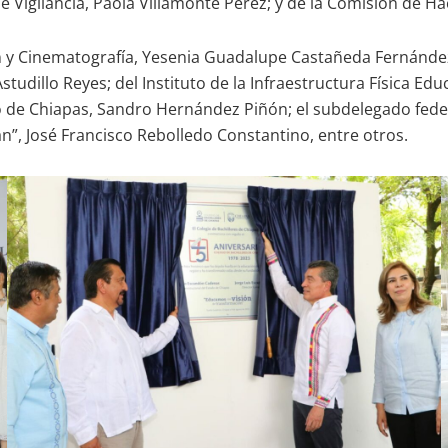
 Vigilancia, Paola Villamonte Pérez; y de la Comisión de Ha
n y Cinematografía, Yesenia Guadalupe Castañeda Fernández; 
tudillo Reyes; del Instituto de la Infraestructura Física Edu
do de Chiapas, Sandro Hernández Piñón; el subdelegado feder
án”, José Francisco Rebolledo Constantino, entre otros.