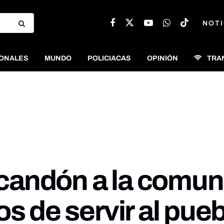
NOTI
ONALES
MUNDO
POLICIACAS
OPINIÓN
TRA
 Escandón a la com
os de servir al pue