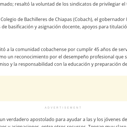
ado; resaltó la voluntad de los sindicatos de privilegiar el
 Colegio de Bachilleres de Chiapas (Cobach), el gobernador
e basificación y asignación docente, apoyos para titulación
citó a la comunidad cobachense por cumplir 45 años de servi
 como un reconocimiento por el desempeño profesional que se
iso y la responsabilidad con la educación y preparación de
ADVERTISEMENT
n verdadero apostolado para ayudar a las y los jóvenes de n
ciones y asignaciones, entre otros recursos. Tengan muy cla