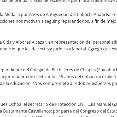
además de brindar clases de excelencia permitirá al alumnado 
 la Medalla por Años de Antigüedad del Cobach, Anahí Farrer
 acciones nos motivan a seguir preparándonos, a fin de mejo
ia Citlaly Albores Alcazar, en representación del personal a
beneficio que les da certeza jurídica y laboral. Agregó que 
ndependiente del Colegio de Bachilleres de Chiapas (Suicoba
a mejor manera de celebrar los 45 años del Cobach, y expli
n de la educación. “Nos compromete a redoblar esfuerzos par
ez Ochoa; el secretario de Protección Civil, Luis Manuel Gar
 Bustamante Castellanos: por parte del Congreso del Estado