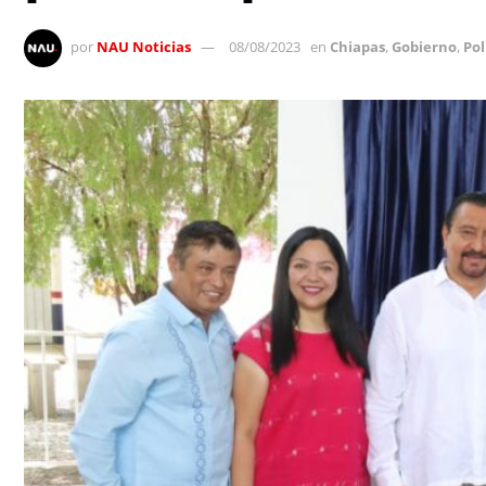
por
NAU Noticias
08/08/2023
en
Chiapas
,
Gobierno
,
Pol