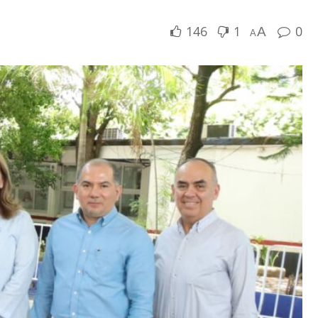
146
1
0
A
A