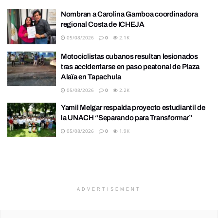
Nombran a Carolina Gamboa coordinadora
regional Costa de ICHEJA
05/08/2026
0
2.1K
Motociclistas cubanos resultan lesionados
tras accidentarse en paso peatonal de Plaza
Alaïa en Tapachula
05/08/2026
0
2.2K
Yamil Melgar respalda proyecto estudiantil de
la UNACH “Separando para Transformar”
05/08/2026
0
1.9K
ADVERTISEMENT