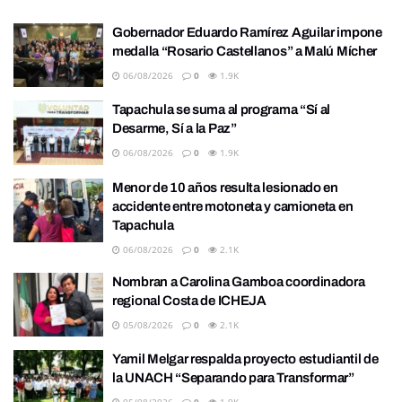
Gobernador Eduardo Ramírez Aguilar impone
medalla “Rosario Castellanos” a Malú Mícher
06/08/2026
0
1.9K
Tapachula se suma al programa “Sí al
Desarme, Sí a la Paz”
06/08/2026
0
1.9K
Menor de 10 años resulta lesionado en
accidente entre motoneta y camioneta en
Tapachula
06/08/2026
0
2.1K
Nombran a Carolina Gamboa coordinadora
regional Costa de ICHEJA
05/08/2026
0
2.1K
Yamil Melgar respalda proyecto estudiantil de
la UNACH “Separando para Transformar”