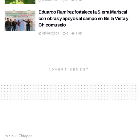
05/08/2026
0
1.9K
Eduardo Ramírez fortalece la Sierra Mariscal
con obras y apoyos al campo en Bella Vista y
Chicomuselo
05/08/2026
0
1.9K
ADVERTISEMENT
Inicio
Chiapas