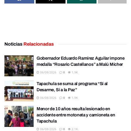
Noticias
Relacionadas
Gobernador Eduardo Ramírez Aguilar impone
medalla “Rosario Castellanos” a Malú Mícher
06/08/2026
0
1.9K
Tapachula se suma al programa “Sí al
Desarme, Sí a la Paz”
06/08/2026
0
1.9K
Menor de 10 años resulta lesionado en
accidente entre motoneta y camioneta en
Tapachula
06/08/2026
0
2.1K