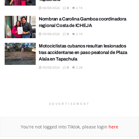
06/08/2026
0
2.1K
Nombran a Carolina Gamboa coordinadora
regional Costa de ICHEJA
05/08/2026
0
2.1K
Motociclistas cubanos resultan lesionados
tras accidentarse en paso peatonal de Plaza
Alaïa en Tapachula
05/08/2026
0
2.2K
ADVERTISEMENT
You're not logged into Tiktok, please login
here