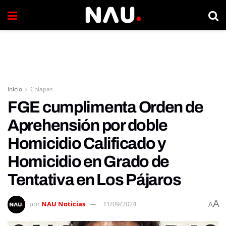
Inicio
Chiapas
FGE cumplimenta Orden de
Aprehensión por doble
Homicidio Calificado y
Homicidio en Grado de
Tentativa en Los Pájaros
A
por
NAU Noticias
11/09/2024
A