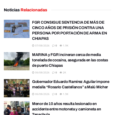
Noticias
Relacionadas
FGR CONSIGUE SENTENCIA DE MÁS DE
CINCO AÑOS DE PRISIÓN CONTRA UNA
PERSONA POR PORTACIÓN DE ARMA EN
CHIAPAS
07/08/2026
0
1.9K
MARINA y FGR incineran cerca de media
tonelada de cocaína, asegurada en las costas
de puerto Chiapas
06/08/2026
0
2K
Gobernador Eduardo Ramírez Aguilar impone
medalla “Rosario Castellanos” a Malú Mícher
06/08/2026
0
1.9K
Menor de 10 años resulta lesionado en
accidente entre motoneta y camioneta en
Tapachula