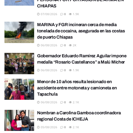
CHIAPAS
07/08/2026
0
1.9K
MARINA y FGR incineran cerca de media
tonelada de cocaína, asegurada en las costas
de puerto Chiapas
06/08/2026
0
2K
Gobernador Eduardo Ramírez Aguilar impone
medalla “Rosario Castellanos” a Malú Mícher
06/08/2026
0
1.9K
Menor de 10 años resulta lesionado en
accidente entre motoneta y camioneta en
Tapachula
06/08/2026
0
2.1K
Nombran a Carolina Gamboa coordinadora
regional Costa de ICHEJA
05/08/2026
0
2.1K