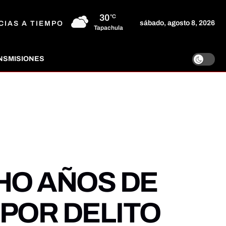
30
°C
sábado, agosto 8, 2026
CIAS A TIEMPO
Tapachula
NSMISIONES
HO AÑOS DE
POR DELITO