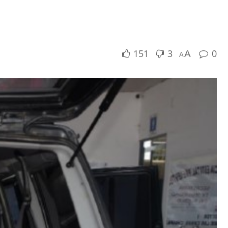
151
3
0
A
A