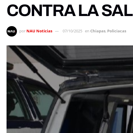
CONTRA LA SA
por
NAU Noticias
07/10/2025
en
Chiapas
,
Policiacas