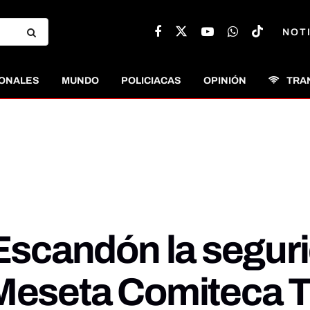
NOT
ONALES
MUNDO
POLICIACAS
OPINIÓN
TRA
 Escandón la segur
Meseta Comiteca To