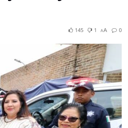
145
1
0
A
A