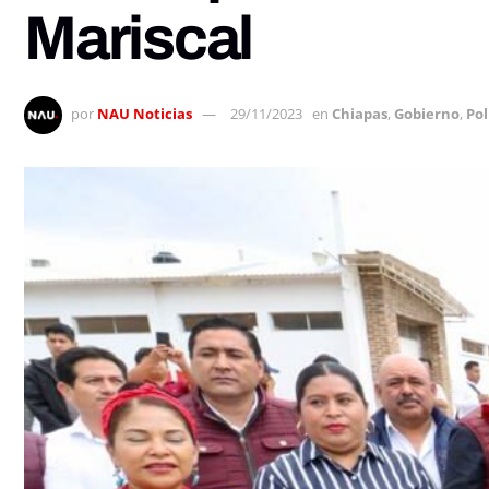
Mariscal
por
NAU Noticias
29/11/2023
en
Chiapas
,
Gobierno
,
Pol