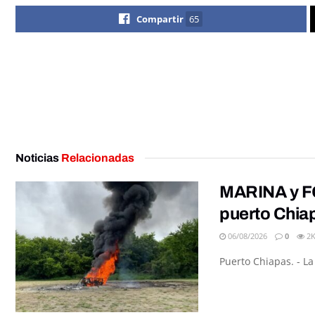
Compartir
65
Noticias
Relacionadas
MARINA y FG
puerto Chia
06/08/2026
0
2
Puerto Chiapas. - L