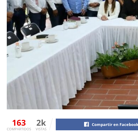
163
2k
Compartir en Faceboo
COMPARTIDOS
VISTAS