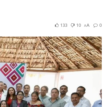
133
10
0
A
A