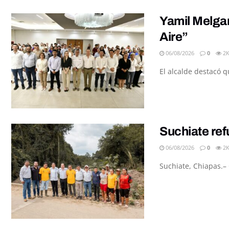
Yamil Melgar
Aire”
06/08/2026
0
2
El alcalde destacó q
Suchiate ref
06/08/2026
0
2
Suchiate, Chiapas.– 