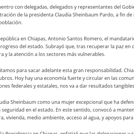
entro con delegadas, delegados y representantes del Gobi
ración de la presidenta Claudia Sheinbaum Pardo, a fin de
 población.
epública en Chiapas, Antonio Santos Romero, el mandatario
progreso del estado. Subrayó que, tras recuperar la paz en 
ra y la atención a los sectores más vulnerables.
tamos para sacar adelante esta gran responsabilidad. Chia
os. Hoy hay una economía fuerte y circular en las comuni
ones federales y estatales, nos va a dar resultados tangibles
audia Sheinbaum como una mujer excepcional que ha defendid
la seguridad en el estado. En este sentido, convocó a mante
ra, vivienda, medio ambiente, acceso al agua, y apoyos para 
la Presidencia en Chiapas, enfatizó que las delegaciones 