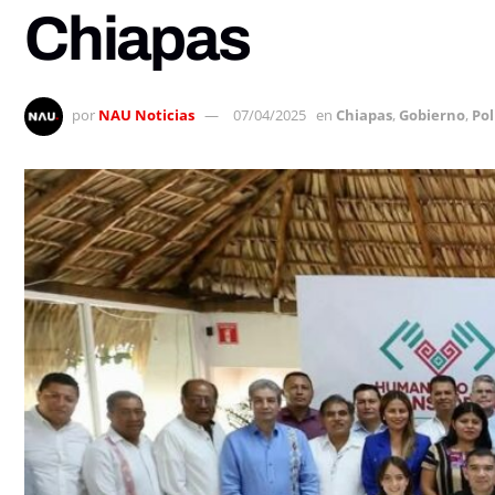
Chiapas
por
NAU Noticias
07/04/2025
en
Chiapas
,
Gobierno
,
Pol