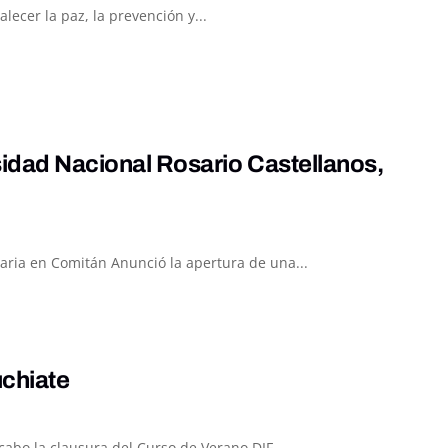
ecer la paz, la prevención y...
sidad Nacional Rosario Castellanos,
taria en Comitán Anunció la apertura de una...
uchiate
cabo la clausura del Curso de Verano DIF...