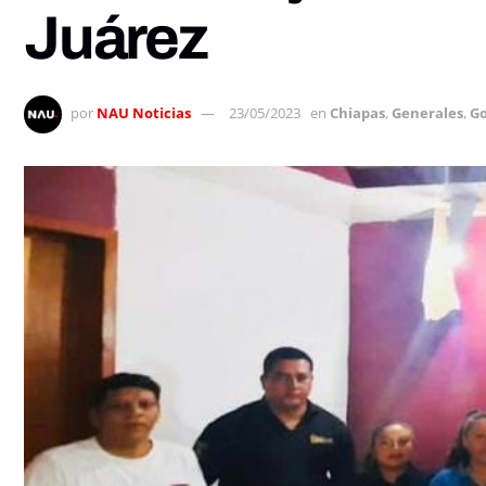
Juárez
por
NAU Noticias
23/05/2023
en
Chiapas
,
Generales
,
Go