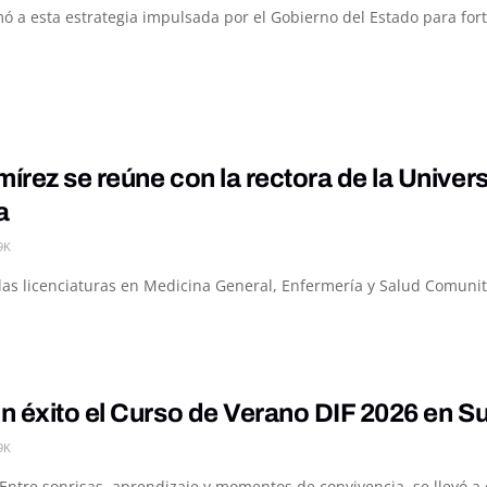
 a esta estrategia impulsada por el Gobierno del Estado para fortal
rez se reúne con la rectora de la Univer
a
9K
e las licenciaturas en Medicina General, Enfermería y Salud Comuni
 éxito el Curso de Verano DIF 2026 en S
9K
Entre sonrisas, aprendizaje y momentos de convivencia, se llevó a 