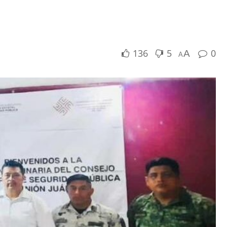
136
5
0
A
A