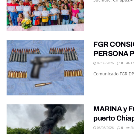
FGR CONSI
PERSONA P
07/08/2026
0
1.
Comunicado FGR DPE/
MARINA y FG
puerto Chia
06/08/2026
0
2