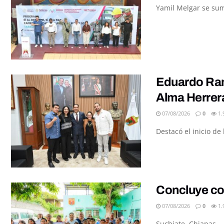
Yamil Melgar se sumó
Eduardo Ramí
Alma Herrer
07/08/2026
0
1.
Destacó el inicio d
Concluye con
07/08/2026
0
1.
Suchiate, Chiapas.– 