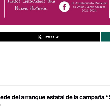
Tweet
41
ede del arranque estatal de la campaña “S
9K