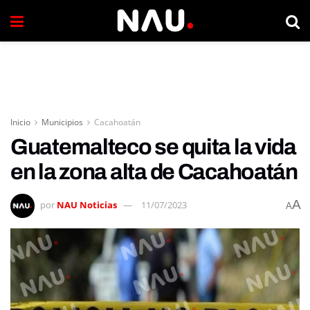
Inicio
Municipios
Cacahoatán
Guatemalteco se quita la vida
en la zona alta de Cacahoatán
A
por
NAU Noticias
11/07/2023
A