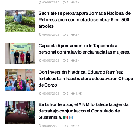
09/08/2026
0
2K
Suchiate se prepara para Jornada Nacional de
Reforestación con meta de sembrar 9 mil 500
árboles
09/08/2026
0
2K
Capacita Ayuntamiento de Tapachula a
personal contra la violencia hacia las mujeres.
08/08/2026
0
2K
Con inversión histórica, Eduardo Ramírez
fortalece la infraestructura educativa en Chiapa
de Corzo
08/08/2026
0
1.9K
En la frontera sur, el #INM fortalece la agenda
de trabajo conjunta con el Consulado de
Guatemala.
08/08/2026
0
2K