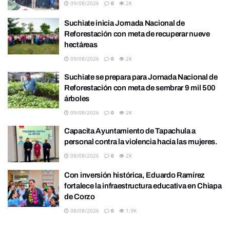
09/08/2026
0
2K
Suchiate inicia Jornada Nacional de
Reforestación con meta de recuperar nueve
hectáreas
09/08/2026
0
2K
Suchiate se prepara para Jornada Nacional de
Reforestación con meta de sembrar 9 mil 500
árboles
09/08/2026
0
2K
Capacita Ayuntamiento de Tapachula a
personal contra la violencia hacia las mujeres.
08/08/2026
0
2K
Con inversión histórica, Eduardo Ramírez
fortalece la infraestructura educativa en Chiapa
de Corzo
08/08/2026
0
1.9K