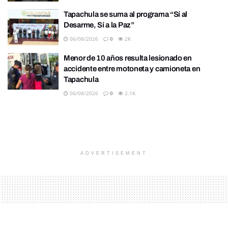
Tapachula se suma al programa “Sí al
Desarme, Sí a la Paz”
06/08/2026
0
2K
Menor de 10 años resulta lesionado en
accidente entre motoneta y camioneta en
Tapachula
06/08/2026
0
2.1K
ADVERTISEMENT