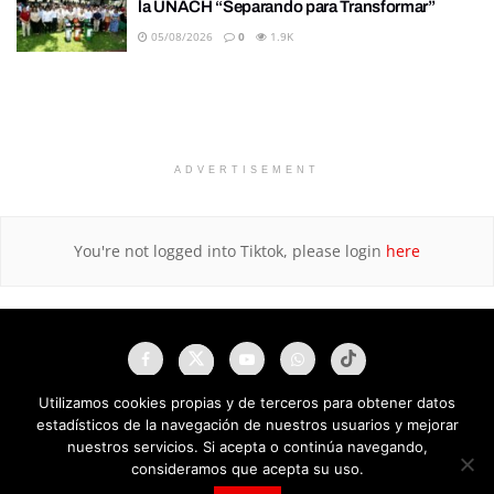
la UNACH “Separando para Transformar”
05/08/2026
0
1.9K
ADVERTISEMENT
You're not logged into Tiktok, please login
here
Utilizamos cookies propias y de terceros para obtener datos
estadísticos de la navegación de nuestros usuarios y mejorar
nuestros servicios. Si acepta o continúa navegando,
consideramos que acepta su uso.