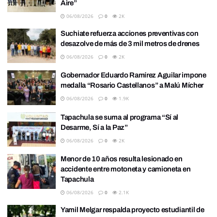
Aire”
06/08/2026
0
2K
Suchiate refuerza acciones preventivas con
desazolve de más de 3 mil metros de drenes
06/08/2026
0
2K
Gobernador Eduardo Ramírez Aguilar impone
medalla “Rosario Castellanos” a Malú Mícher
06/08/2026
0
1.9K
Tapachula se suma al programa “Sí al
Desarme, Sí a la Paz”
06/08/2026
0
2K
Menor de 10 años resulta lesionado en
accidente entre motoneta y camioneta en
Tapachula
06/08/2026
0
2.1K
Yamil Melgar respalda proyecto estudiantil de