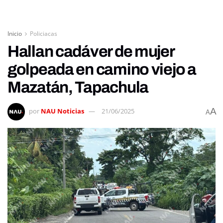
Inicio
Policiacas
Hallan cadáver de mujer
golpeada en camino viejo a
Mazatán, Tapachula
A
por
NAU Noticias
21/06/2025
A