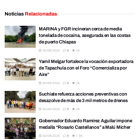
Noticias
Relacionadas
MARINA y FGR incineran cerca de media
tonelada de cocaína, asegurada en las costas
de puerto Chiapas
06/08/2026
0
2K
Yamil Melgar fortalece la vocación exportadora
de Tapachula con el Foro “Comercializa por
Aire”
06/08/2026
0
2K
Suchiate refuerza acciones preventivas con
desazolve de más de 3 mil metros de drenes
06/08/2026
0
2K
Gobernador Eduardo Ramírez Aguilar impone
medalla “Rosario Castellanos” a Malú Mícher
06/08/2026
0
1.9K