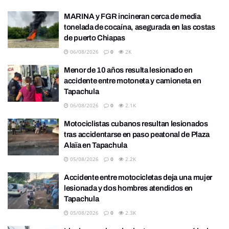
MARINA y FGR incineran cerca de media
tonelada de cocaína, asegurada en las costas
de puerto Chiapas
06/08/2026
0
2K
Menor de 10 años resulta lesionado en
accidente entre motoneta y camioneta en
Tapachula
06/08/2026
0
2.1K
Motociclistas cubanos resultan lesionados
tras accidentarse en paso peatonal de Plaza
Alaïa en Tapachula
05/08/2026
0
2.2K
Accidente entre motocicletas deja una mujer
lesionada y dos hombres atendidos en
Tapachula
05/08/2026
0
2.3K