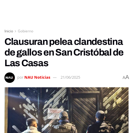
Inicio
Gobierno
Clausuran pelea clandestina
de gallos en San Cristóbal de
Las Casas
A
por
NAU Noticias
21/06/2025
A