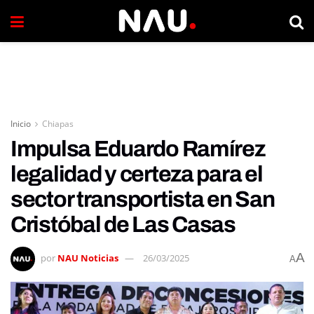
Inicio
Chiapas
Impulsa Eduardo Ramírez
legalidad y certeza para el
sector transportista en San
Cristóbal de Las Casas
A
por
NAU Noticias
26/03/2025
A