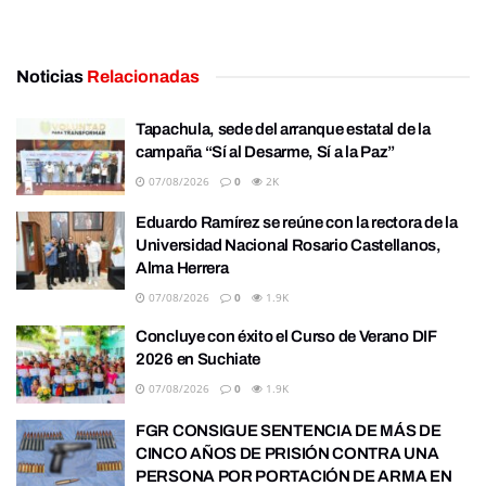
Noticias
Relacionadas
Tapachula, sede del arranque estatal de la
campaña “Sí al Desarme, Sí a la Paz”
07/08/2026
0
2K
Eduardo Ramírez se reúne con la rectora de la
Universidad Nacional Rosario Castellanos,
Alma Herrera
07/08/2026
0
1.9K
Concluye con éxito el Curso de Verano DIF
2026 en Suchiate
07/08/2026
0
1.9K
FGR CONSIGUE SENTENCIA DE MÁS DE
CINCO AÑOS DE PRISIÓN CONTRA UNA
PERSONA POR PORTACIÓN DE ARMA EN