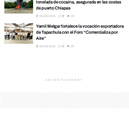
tonelada de cocaína, asegurada en las costas
de puerto Chiapas
06/08/2026
0
2K
Yamil Melgar fortalece la vocación exportadora
de Tapachula con el Foro “Comercializa por
Aire”
06/08/2026
0
2K
ADVERTISEMENT