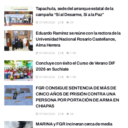
Tapachula, sede del arranque estatal de la
campaña “Sí al Desarme, Sí a la Paz”
07/08/2026
0
2K
Eduardo Ramírez se reúne con la rectora de la
Universidad Nacional Rosario Castellanos,
Alma Herrera
07/08/2026
0
1.9K
Concluye con éxito el Curso de Verano DIF
2026 en Suchiate
07/08/2026
0
1.9K
FGR CONSIGUE SENTENCIA DE MÁS DE
CINCO AÑOS DE PRISIÓN CONTRA UNA
PERSONA POR PORTACIÓN DE ARMA EN
CHIAPAS
07/08/2026
0
2K
MARINA y FGR incineran cerca de media