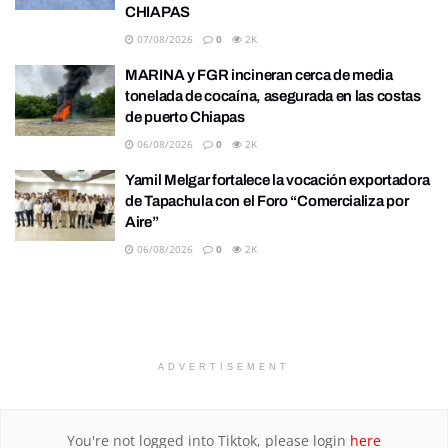
CHIAPAS
07/08/2026
0
2K
MARINA y FGR incineran cerca de media
tonelada de cocaína, asegurada en las costas
de puerto Chiapas
06/08/2026
0
2K
Yamil Melgar fortalece la vocación exportadora
de Tapachula con el Foro “Comercializa por
Aire”
06/08/2026
0
2K
ADVERTISEMENT
You're not logged into Tiktok, please login
here