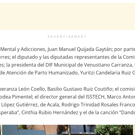
ADVERTISEMENT
Mental y Adicciones, Juan Manuel Quijada Gaytán; por parte
orres; el diputado y las diputadas representantes de la Com
 la presidenta del DIF Municipal de Venustiano Carranza, Mar
ca de Atención de Parto Humanizado, Yuritzi Candelaria Ruiz
eranza León Coello, Basilio Gustavo Ruiz Coutiño; el comisi
Rodea Pimentel; el director general del ISSTECH, Marco Anton
ópez Gutiérrez, de Acala, Rodrigo Trinidad Rosales Franco; 
 esperaba”, Cinthia Rubio Hernández y el de la canción “Dan