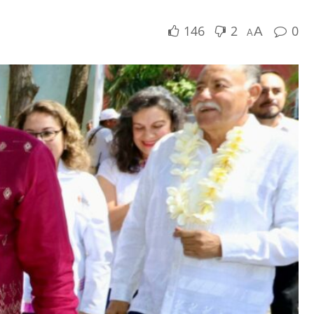
146
2
0
A
A