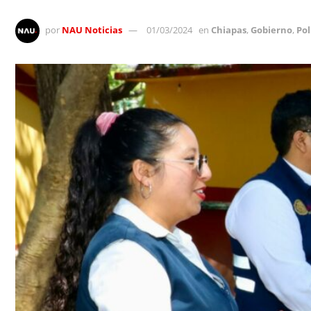
por
NAU Noticias
01/03/2024
en
Chiapas
,
Gobierno
,
Pol