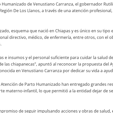
arto Humanizado de Venustiano Carranza, el gobernador Rut
a Región De Los Llanos, a través de una atención profesional
ado, esquema que nació en Chiapas y es único en su tipo en e
al directivo, médico, de enfermería, entre otros, con el obj
.
as e insumos y el personal suficiente para cuidar la salud d
o de las chiapanecas”, apuntó al reconocer la propuesta del
conocida en Venustiano Carranza por dedicar su vida a ayud
a Atención de Parto Humanizado han entregado grandes resu
te materno-infantil, lo que permitió a la entidad dejar de s
ompromiso de seguir impulsando acciones y obras de salud, 