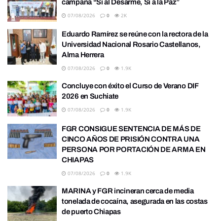
campaña “Sí al Desarme, Sí a la Paz”
07/08/2026
0
2K
Eduardo Ramírez se reúne con la rectora de la
Universidad Nacional Rosario Castellanos,
Alma Herrera
07/08/2026
0
1.9K
Concluye con éxito el Curso de Verano DIF
2026 en Suchiate
07/08/2026
0
1.9K
FGR CONSIGUE SENTENCIA DE MÁS DE
CINCO AÑOS DE PRISIÓN CONTRA UNA
PERSONA POR PORTACIÓN DE ARMA EN
CHIAPAS
07/08/2026
0
1.9K
MARINA y FGR incineran cerca de media
tonelada de cocaína, asegurada en las costas
de puerto Chiapas