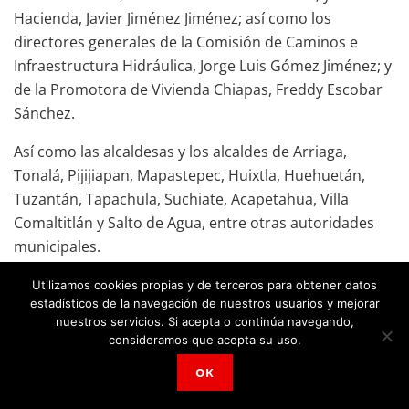
Hacienda, Javier Jiménez Jiménez; así como los
directores generales de la Comisión de Caminos e
Infraestructura Hidráulica, Jorge Luis Gómez Jiménez; y
de la Promotora de Vivienda Chiapas, Freddy Escobar
Sánchez.
Así como las alcaldesas y los alcaldes de Arriaga,
Tonalá, Pijijiapan, Mapastepec, Huixtla, Huehuetán,
Tuzantán, Tapachula, Suchiate, Acapetahua, Villa
Comaltitlán y Salto de Agua, entre otras autoridades
municipales.
Utilizamos cookies propias y de terceros para obtener datos
estadísticos de la navegación de nuestros usuarios y mejorar
nuestros servicios. Si acepta o continúa navegando,
consideramos que acepta su uso.
OK