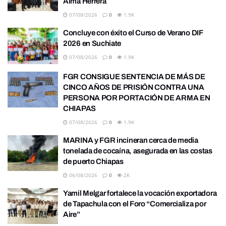
Alma Herrera
07/08/2026
0
1.9K
Concluye con éxito el Curso de Verano DIF
2026 en Suchiate
07/08/2026
0
1.9K
FGR CONSIGUE SENTENCIA DE MÁS DE
CINCO AÑOS DE PRISIÓN CONTRA UNA
PERSONA POR PORTACIÓN DE ARMA EN
CHIAPAS
07/08/2026
0
1.9K
MARINA y FGR incineran cerca de media
tonelada de cocaína, asegurada en las costas
de puerto Chiapas
06/08/2026
0
2K
Yamil Melgar fortalece la vocación exportadora
de Tapachula con el Foro “Comercializa por
Aire”