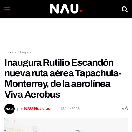
Inicio
Chiapas
Inaugura Rutilio Escandón
nueva ruta aérea Tapachula-
Monterrey, de la aerolínea
Viva Aerobus
A
por
NAU Noticias
12/11/2023
A