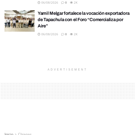
06/08/2026
0
2K
Yamil Melgar fortalece la vocación exportadora
de Tapachula con el Foro “Comercializa por
Aire”
06/08/2026
0
2K
ADVERTISEMENT
Inicio
Chiapas