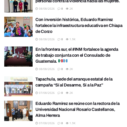
personal contra la violencia hacia las mujeres.
08/08/2026
0
2K
Con inversión histórica, Eduardo Ramírez
fortalece la infraestructura educativa en Chiapa
de Corzo
08/08/2026
0
1.9K
En la frontera sur, el #INM fortalece la agenda
de trabajo conjunta con el Consulado de
Guatemala.
08/08/2026
0
2K
Tapachula, sede del arranque estatal de la
campaña “Sí al Desarme, Sí a la Paz”
07/08/2026
0
2K
Eduardo Ramírez se reúne con la rectora de la
Universidad Nacional Rosario Castellanos,
Alma Herrera
07/08/2026
0
1.9K