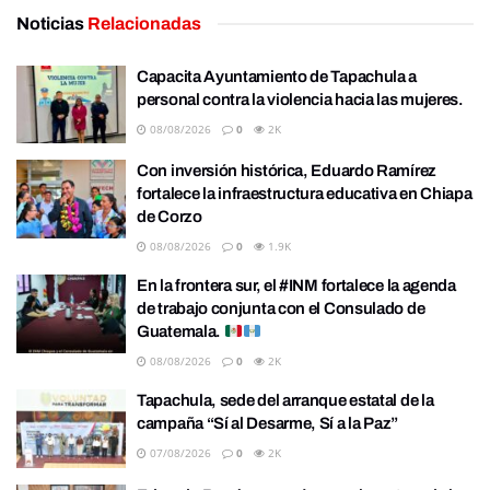
Noticias
Relacionadas
Capacita Ayuntamiento de Tapachula a
personal contra la violencia hacia las mujeres.
08/08/2026
0
2K
Con inversión histórica, Eduardo Ramírez
fortalece la infraestructura educativa en Chiapa
de Corzo
08/08/2026
0
1.9K
En la frontera sur, el #INM fortalece la agenda
de trabajo conjunta con el Consulado de
Guatemala.
08/08/2026
0
2K
Tapachula, sede del arranque estatal de la
campaña “Sí al Desarme, Sí a la Paz”
07/08/2026
0
2K