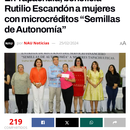
Rutilio Escandón a mujeres
con microcréditos “Semillas
de Autonomía”
A
por
NAU Noticias
25/02/2024
A
219
COMPARTIDOS