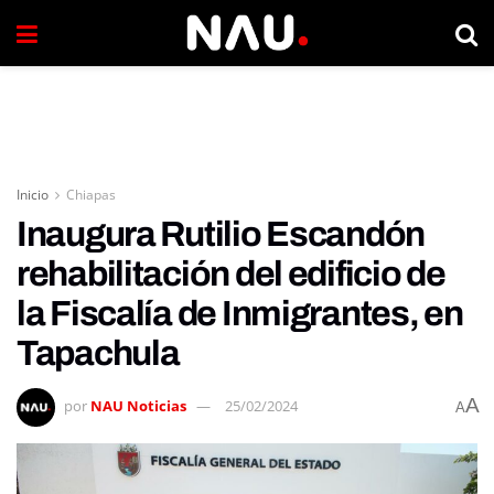
Inicio
Chiapas
Inaugura Rutilio Escandón
rehabilitación del edificio de
la Fiscalía de Inmigrantes, en
Tapachula
A
por
NAU Noticias
25/02/2024
A