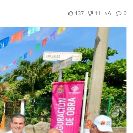
137
11
0
A
A