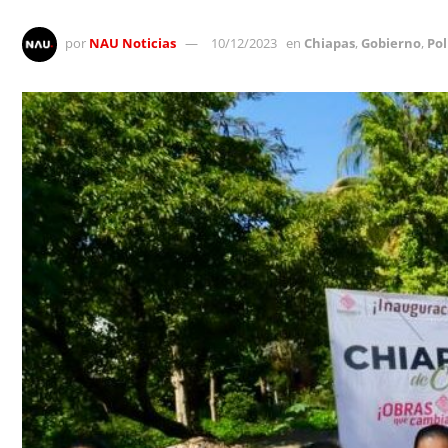
por
NAU Noticias
10/12/2023
en
Chiapas
,
Gobierno
,
Pol