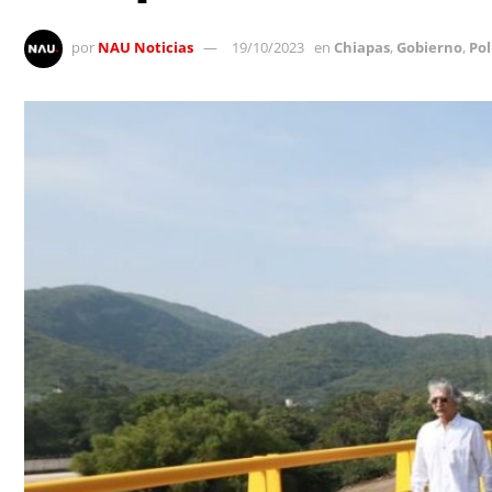
por
NAU Noticias
19/10/2023
en
Chiapas
,
Gobierno
,
Pol