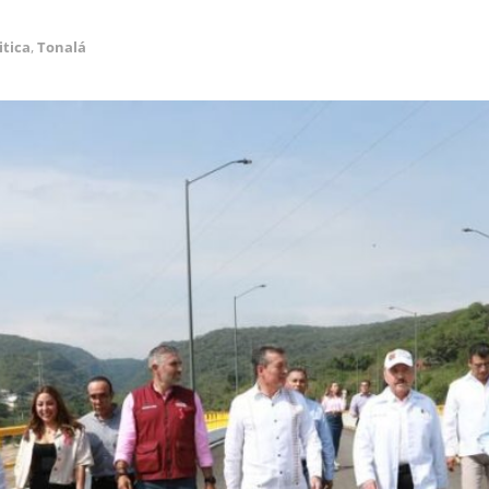
itica
,
Tonalá