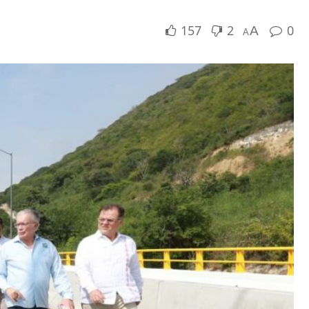
157
2
0
A
A