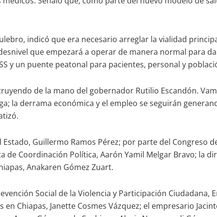
os médicos. Señaló que, como parte del nuevo modelo de sal
lebro, indicó que era necesario arreglar la vialidad principa
 a desnivel que empezará a operar de manera normal para dar
MSS y un puente peatonal para pacientes, personal y poblaci
truyendo de la mano del gobernador Rutilio Escandón. Vam
enga; la derrama económica y el empleo se seguirán genera
tizó.
el Estado, Guillermo Ramos Pérez; por parte del Congreso de
nta de Coordinación Política, Aarón Yamil Melgar Bravo; la d
Chiapas, Anakaren Gómez Zuart.
revención Social de la Violencia y Participación Ciudadana, 
s en Chiapas, Janette Cosmes Vázquez; el empresario Jacint