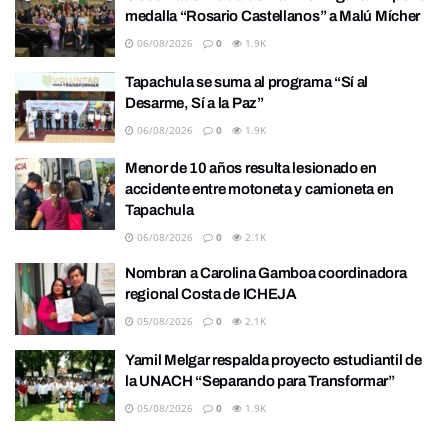
medalla “Rosario Castellanos” a Malú Mícher
06/08/2026
0
1.9K
Tapachula se suma al programa “Sí al
Desarme, Sí a la Paz”
06/08/2026
0
1.9K
Menor de 10 años resulta lesionado en
accidente entre motoneta y camioneta en
Tapachula
06/08/2026
0
2.1K
Nombran a Carolina Gamboa coordinadora
regional Costa de ICHEJA
05/08/2026
0
2.1K
Yamil Melgar respalda proyecto estudiantil de
la UNACH “Separando para Transformar”
05/08/2026
0
1.9K