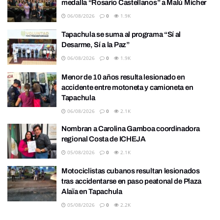
medalla “Rosario Castellanos” a Malú Mícher
06/08/2026
0
1.9K
Tapachula se suma al programa “Sí al
Desarme, Sí a la Paz”
06/08/2026
0
1.9K
Menor de 10 años resulta lesionado en
accidente entre motoneta y camioneta en
Tapachula
06/08/2026
0
2.1K
Nombran a Carolina Gamboa coordinadora
regional Costa de ICHEJA
05/08/2026
0
2.1K
Motociclistas cubanos resultan lesionados
tras accidentarse en paso peatonal de Plaza
Alaïa en Tapachula
05/08/2026
0
2.2K