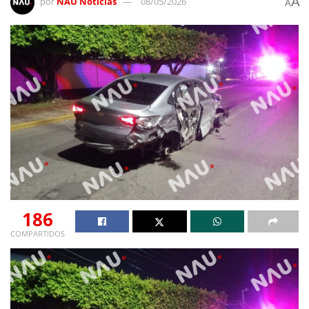
A
por
NAU Noticias
08/05/2026
A
186
COMPARTIDOS