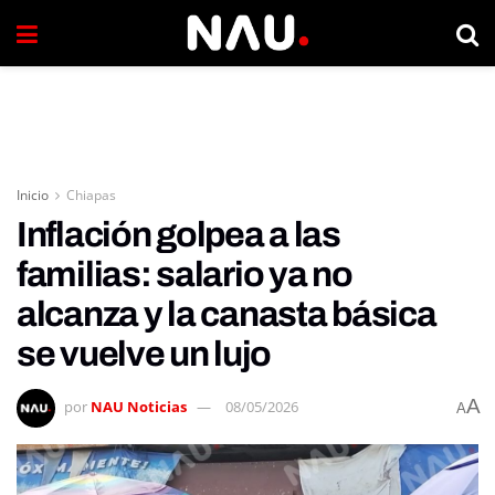
Inicio
Chiapas
Inflación golpea a las
familias: salario ya no
alcanza y la canasta básica
se vuelve un lujo
A
por
NAU Noticias
08/05/2026
A