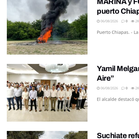
MARINA y FG
puerto Chia
06/08/2026
0
2
Puerto Chiapas. - L
Yamil Melgar
Aire”
06/08/2026
0
2
El alcalde destacó q
Suchiate ref