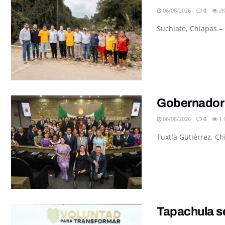
06/08/2026
0
2
Suchiate, Chiapas.– 
Gobernador 
06/08/2026
0
1.
Tuxtla Gutiérrez, C
Tapachula se