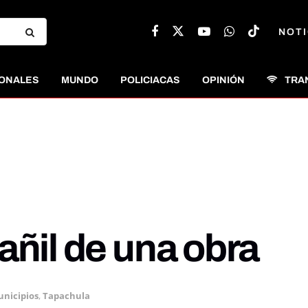
NOTI
ONALES
MUNDO
POLICIACAS
OPINIÓN
TRA
añil de una obra
nicipios
,
Tapachula