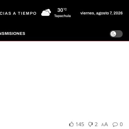
30
°C
viernes, agosto 7, 2026
CIAS A TIEMPO
Tapachula
NSMISIONES
145
2
0
A
A