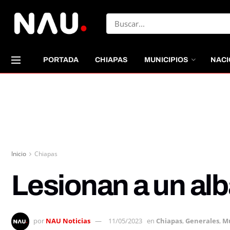
PORTADA
CHIAPAS
MUNICIPIOS
NACI
Inicio
Chiapas
Lesionan a un alb
por
NAU Noticias
11/05/2023
en
Chiapas
,
Generales
,
Mu