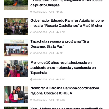
de puerto Chiapas
06/08/2026
0
2K
Gobernador Eduardo Ramírez Aguilar impone
medalla “Rosario Castellanos” a Malú Mícher
06/08/2026
0
1.9K
Tapachula se suma al programa “Sí al
Desarme, Sí a la Paz”
06/08/2026
0
2K
Menor de 10 años resulta lesionado en
accidente entre motoneta y camioneta en
Tapachula
06/08/2026
0
2.1K
Nombran a Carolina Gamboa coordinadora
regional Costa de ICHEJA
05/08/2026
0
2.1K