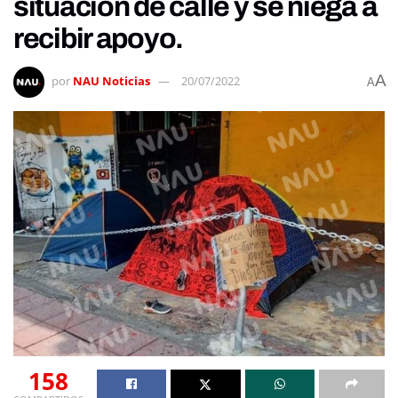
situación de calle y se niega a
recibir apoyo.
A
por
NAU Noticias
20/07/2022
A
158