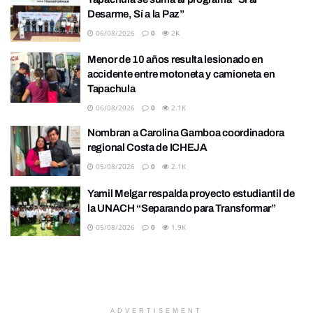
Desarme, Sí a la Paz”
06/08/2026
0
2K
Menor de 10 años resulta lesionado en
accidente entre motoneta y camioneta en
Tapachula
06/08/2026
0
2.1K
Nombran a Carolina Gamboa coordinadora
regional Costa de ICHEJA
05/08/2026
0
2.1K
Yamil Melgar respalda proyecto estudiantil de
la UNACH “Separando para Transformar”
05/08/2026
0
1.9K
ADVERTISEMENT