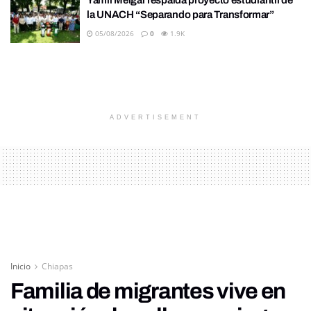
Yamil Melgar respalda proyecto estudiantil de
la UNACH “Separando para Transformar”
05/08/2026
0
1.9K
ADVERTISEMENT
Inicio
Chiapas
Familia de migrantes vive en