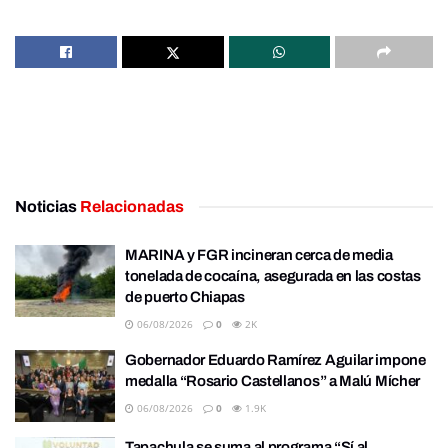
Noticias
Relacionadas
MARINA y FGR incineran cerca de media
tonelada de cocaína, asegurada en las costas
de puerto Chiapas
06/08/2026
0
2K
Gobernador Eduardo Ramírez Aguilar impone
medalla “Rosario Castellanos” a Malú Mícher
06/08/2026
0
1.9K
Tapachula se suma al programa “Sí al