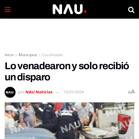
Inicio
Municipios
Cacahoatán
Lo venadearon y solo recibió
un disparo
A
por
NAU Noticias
15/01/2024
A