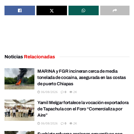
Noticias
Relacionadas
MARINA y FGR incineran cerca de media
tonelada de cocaína, asegurada en las costas
de puerto Chiapas
06/08/2026
0
2K
Yamil Melgar fortalece la vocación exportadora
de Tapachula con el Foro “Comercializa por
Aire”
06/08/2026
0
2K
Suchiate refuerza acciones preventivas con