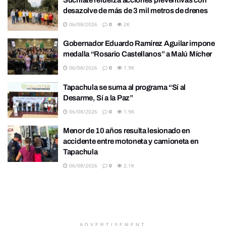
desazolve de más de 3 mil metros de drenes
06/08/2026
0
2K
Gobernador Eduardo Ramírez Aguilar impone
medalla “Rosario Castellanos” a Malú Mícher
06/08/2026
0
1.9K
Tapachula se suma al programa “Sí al
Desarme, Sí a la Paz”
06/08/2026
0
1.9K
Menor de 10 años resulta lesionado en
accidente entre motoneta y camioneta en
Tapachula
06/08/2026
0
2.1K
ADVERTISEMENT