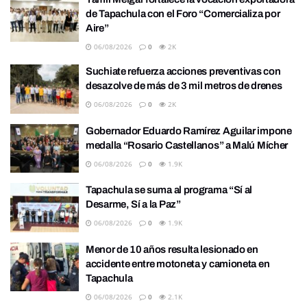
de Tapachula con el Foro “Comercializa por
Aire”
06/08/2026
0
2K
Suchiate refuerza acciones preventivas con
desazolve de más de 3 mil metros de drenes
06/08/2026
0
2K
Gobernador Eduardo Ramírez Aguilar impone
medalla “Rosario Castellanos” a Malú Mícher
06/08/2026
0
1.9K
Tapachula se suma al programa “Sí al
Desarme, Sí a la Paz”
06/08/2026
0
1.9K
Menor de 10 años resulta lesionado en
accidente entre motoneta y camioneta en
Tapachula
06/08/2026
0
2.1K