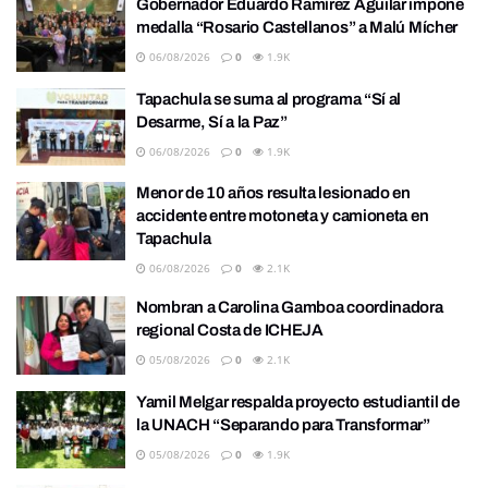
Gobernador Eduardo Ramírez Aguilar impone
medalla “Rosario Castellanos” a Malú Mícher
06/08/2026
0
1.9K
Tapachula se suma al programa “Sí al
Desarme, Sí a la Paz”
06/08/2026
0
1.9K
Menor de 10 años resulta lesionado en
accidente entre motoneta y camioneta en
Tapachula
06/08/2026
0
2.1K
Nombran a Carolina Gamboa coordinadora
regional Costa de ICHEJA
05/08/2026
0
2.1K
Yamil Melgar respalda proyecto estudiantil de
la UNACH “Separando para Transformar”
05/08/2026
0
1.9K