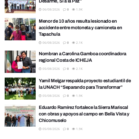
Desarme, Sí a la Paz”
06/08/2026
0
1.9K
Menor de 10 años resulta lesionado en
accidente entre motoneta y camioneta en
Tapachula
06/08/2026
0
2.1K
Nombran a Carolina Gamboa coordinadora
regional Costa de ICHEJA
05/08/2026
0
2.1K
Yamil Melgar respalda proyecto estudiantil de
la UNACH “Separando para Transformar”
05/08/2026
0
1.9K
Eduardo Ramírez fortalece la Sierra Mariscal
con obras y apoyos al campo en Bella Vista y
Chicomuselo
05/08/2026
0
1.9K