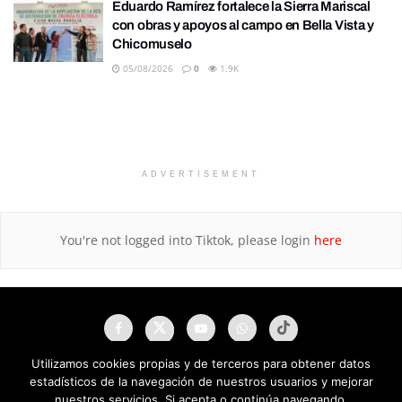
Eduardo Ramírez fortalece la Sierra Mariscal
con obras y apoyos al campo en Bella Vista y
Chicomuselo
05/08/2026
0
1.9K
ADVERTISEMENT
You're not logged into Tiktok, please login
here
Utilizamos cookies propias y de terceros para obtener datos
estadísticos de la navegación de nuestros usuarios y mejorar
nuestros servicios. Si acepta o continúa navegando,