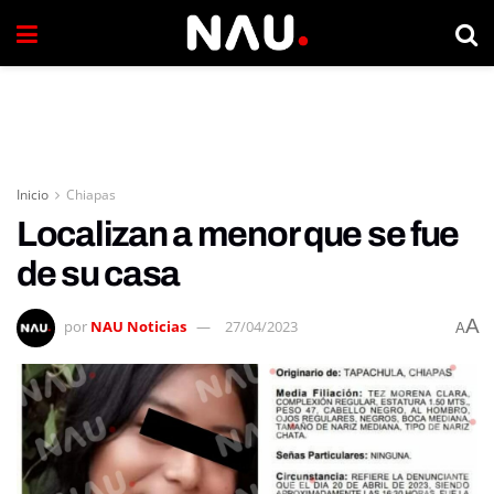
Inicio
Chiapas
Localizan a menor que se fue
de su casa
A
por
NAU Noticias
27/04/2023
A