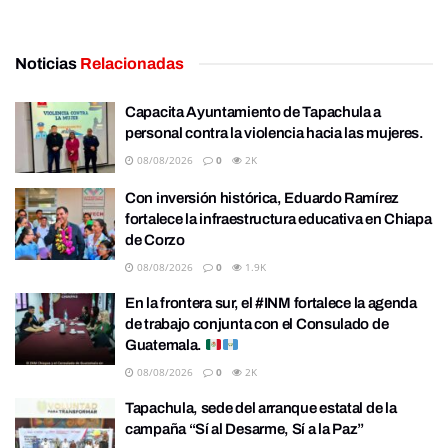
Noticias
Relacionadas
Capacita Ayuntamiento de Tapachula a
personal contra la violencia hacia las mujeres.
08/08/2026
0
2K
Con inversión histórica, Eduardo Ramírez
fortalece la infraestructura educativa en Chiapa
de Corzo
08/08/2026
0
1.9K
En la frontera sur, el #INM fortalece la agenda
de trabajo conjunta con el Consulado de
Guatemala.
08/08/2026
0
2K
Tapachula, sede del arranque estatal de la
campaña “Sí al Desarme, Sí a la Paz”