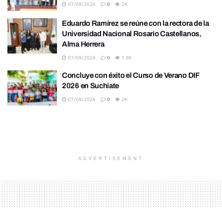
07/08/2026
0
2K
Eduardo Ramírez se reúne con la rectora de la
Universidad Nacional Rosario Castellanos,
Alma Herrera
07/08/2026
0
1.9K
Concluye con éxito el Curso de Verano DIF
2026 en Suchiate
07/08/2026
0
2K
ADVERTISEMENT