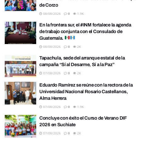
de Corzo
08/08/2026
0
1.9K
En la frontera sur, el #INM fortalece la agenda
de trabajo conjunta con el Consulado de
Guatemala.
08/08/2026
0
2K
Tapachula, sede del arranque estatal de la
campaña “Sí al Desarme, Sí a la Paz”
07/08/2026
0
2K
Eduardo Ramírez se reúne con la rectora de la
Universidad Nacional Rosario Castellanos,
Alma Herrera
07/08/2026
0
1.9K
Concluye con éxito el Curso de Verano DIF
2026 en Suchiate
07/08/2026
0
2K