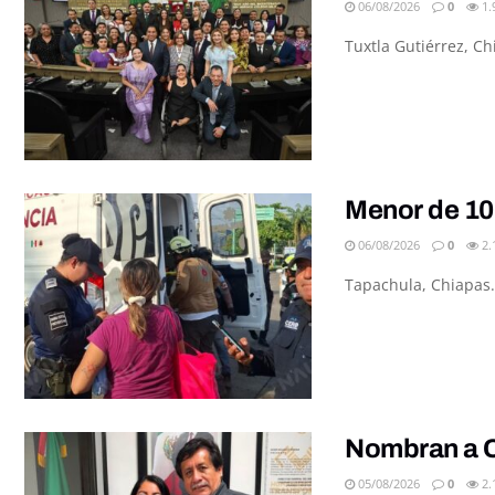
06/08/2026
0
1.
Tuxtla Gutiérrez, C
Menor de 10
06/08/2026
0
2.
Tapachula, Chiapas.
Nombran a C
05/08/2026
0
2.