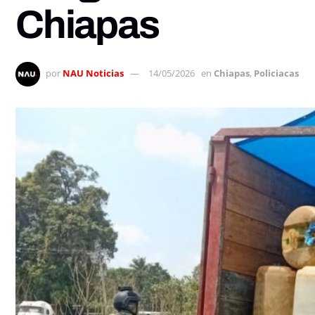
Chiapas
por
NAU Noticias
14/05/2026
en
Chiapas
,
Policiacas