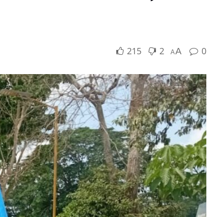
215
2
0
A
A