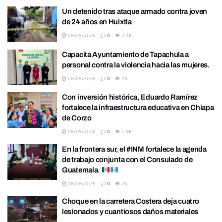
Un detenido tras ataque armado contra joven
de 24 años en Huixtla
08/08/2026
0
2.1K
Capacita Ayuntamiento de Tapachula a
personal contra la violencia hacia las mujeres.
08/08/2026
0
2K
Con inversión histórica, Eduardo Ramírez
fortalece la infraestructura educativa en Chiapa
de Corzo
08/08/2026
0
1.9K
En la frontera sur, el #INM fortalece la agenda
de trabajo conjunta con el Consulado de
Guatemala.
08/08/2026
0
2K
Choque en la carretera Costera deja cuatro
lesionados y cuantiosos daños materiales