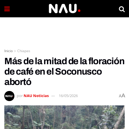
Inicio
Chiapas
Más de la mitad de la floración
de café en el Soconusco
abortó
A
por
NAU Noticias
16/05/2026
A