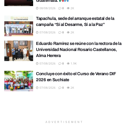
Guatemala.
08/08/2026
0
2K
Tapachula, sede del arranque estatal de la
campaña “Sí al Desarme, Sí a la Paz”
07/08/2026
0
2K
Eduardo Ramírez se reúne con la rectora de la
Universidad Nacional Rosario Castellanos,
Alma Herrera
07/08/2026
0
1.9K
Concluye con éxito el Curso de Verano DIF
2026 en Suchiate
07/08/2026
0
2K
ADVERTISEMENT