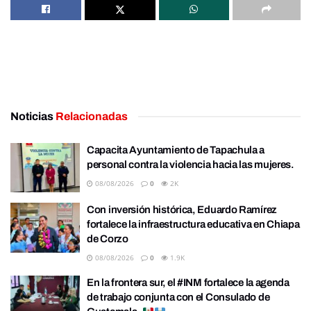
Noticias
Relacionadas
Capacita Ayuntamiento de Tapachula a
personal contra la violencia hacia las mujeres.
08/08/2026
0
2K
Con inversión histórica, Eduardo Ramírez
fortalece la infraestructura educativa en Chiapa
de Corzo
08/08/2026
0
1.9K
En la frontera sur, el #INM fortalece la agenda
de trabajo conjunta con el Consulado de