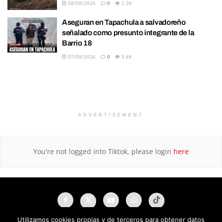
08/08/2026
0
2.3K
Aseguran en Tapachula a salvadoreño
señalado como presunto integrante de la
Barrio 18
07/08/2026
0
3.6K
ADVERTISEMENT
You're not logged into Tiktok, please login
here
Utilizamos cookies propias y de terceros para obtener datos