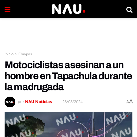
Inicio
Chiapas
Motociclistas asesinan a un
hombre en Tapachula durante
la madrugada
A
por
NAU Noticias
28/08/2024
A