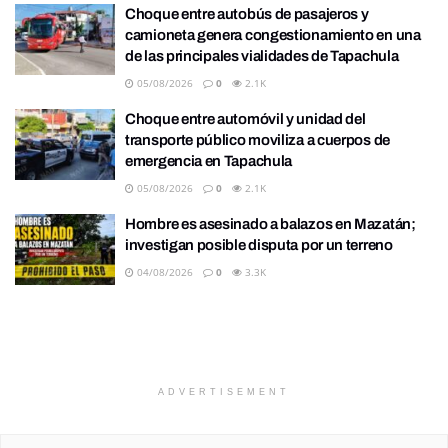
Choque entre autobús de pasajeros y
camioneta genera congestionamiento en una
de las principales vialidades de Tapachula
05/08/2026
0
2.1K
Choque entre automóvil y unidad del
transporte público moviliza a cuerpos de
emergencia en Tapachula
05/08/2026
0
2.1K
Hombre es asesinado a balazos en Mazatán;
investigan posible disputa por un terreno
04/08/2026
0
3.3K
ADVERTISEMENT