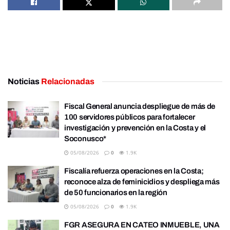
Noticias
Relacionadas
Fiscal General anuncia despliegue de más de
100 servidores públicos para fortalecer
investigación y prevención en la Costa y el
Soconusco*
05/08/2026
0
1.9K
Fiscalía refuerza operaciones en la Costa;
reconoce alza de feminicidios y despliega más
de 50 funcionarios en la región
05/08/2026
0
1.9K
FGR ASEGURA EN CATEO INMUEBLE, UNA