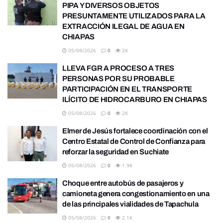
PIPA Y DIVERSOS OBJETOS
PRESUNTAMENTE UTILIZADOS PARA LA
EXTRACCIÓN ILEGAL DE AGUA EN
CHIAPAS
05/08/2026
0
2K
LLEVA FGR A PROCESO A TRES
PERSONAS POR SU PROBABLE
PARTICIPACIÓN EN EL TRANSPORTE
ILÍCITO DE HIDROCARBURO EN CHIAPAS
05/08/2026
0
2K
Elmer de Jesús fortalece coordinación con el
Centro Estatal de Control de Confianza para
reforzar la seguridad en Suchiate
05/08/2026
0
1.9K
Choque entre autobús de pasajeros y
camioneta genera congestionamiento en una
de las principales vialidades de Tapachula
05/08/2026
0
2.1K