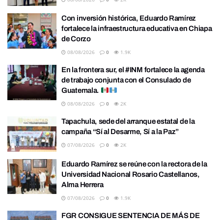
Con inversión histórica, Eduardo Ramírez
fortalece la infraestructura educativa en Chiapa
de Corzo
08/08/2026
0
1.9K
En la frontera sur, el #INM fortalece la agenda
de trabajo conjunta con el Consulado de
Guatemala.
08/08/2026
0
2K
Tapachula, sede del arranque estatal de la
campaña “Sí al Desarme, Sí a la Paz”
07/08/2026
0
2K
Eduardo Ramírez se reúne con la rectora de la
Universidad Nacional Rosario Castellanos,
Alma Herrera
07/08/2026
0
1.9K
FGR CONSIGUE SENTENCIA DE MÁS DE