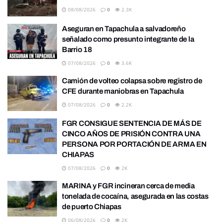
08/08/2026
0
2.3K
Aseguran en Tapachula a salvadoreño
señalado como presunto integrante de la
Barrio 18
07/08/2026
0
3.6K
Camión de volteo colapsa sobre registro de
CFE durante maniobras en Tapachula
07/08/2026
0
2.2K
FGR CONSIGUE SENTENCIA DE MÁS DE
CINCO AÑOS DE PRISIÓN CONTRA UNA
PERSONA POR PORTACIÓN DE ARMA EN
CHIAPAS
07/08/2026
0
2K
MARINA y FGR incineran cerca de media
tonelada de cocaína, asegurada en las costas
de puerto Chiapas
06/08/2026
0
2K