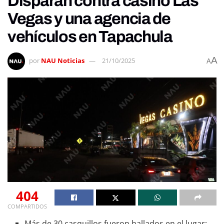
Disparan contra casino Las
Vegas y una agencia de
vehículos en Tapachula
A
por
NAU Noticias
21/10/2025
A
404
COMPARTIDOS
Más de 30 casquillos fueron hallados en el lugar;