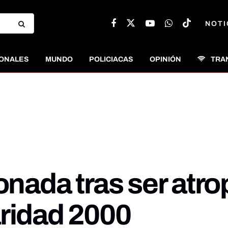
NOTI
ONALES
MUNDO
POLICIACAS
OPINIÓN
TRA
onada tras ser atro
aridad 2000