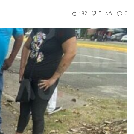
182
5
0
A
A