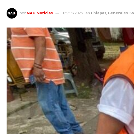
por
NAU Noticias
05/11/2025
en
Chiapas
,
Generales
,
So