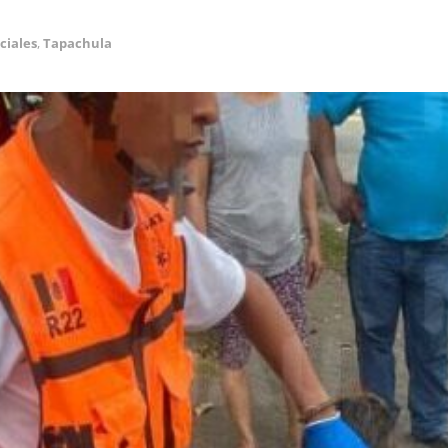
ciales
,
Tapachula