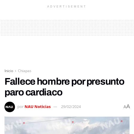
ADVERTISEMENT
Inicio
Chiapas
Fallece hombre por presunto
paro cardiaco
A
por
NAU Noticias
29/02/2024
A