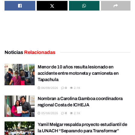
Noticias
Relacionadas
Menor de 10 años resulta lesionado en
accidente entre motoneta y camioneta en
Tapachula
06/08/2026
0
2.1K
Nombran a Carolina Gamboa coordinadora
regional Costa de ICHEJA
05/08/2026
0
2.1K
Yamil Melgar respalda proyecto estudiantil de
la UNACH “Separando para Transformar”