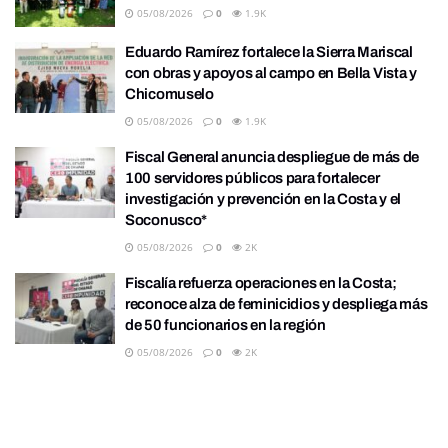
05/08/2026
0
1.9K
Eduardo Ramírez fortalece la Sierra Mariscal
con obras y apoyos al campo en Bella Vista y
Chicomuselo
05/08/2026
0
1.9K
Fiscal General anuncia despliegue de más de
100 servidores públicos para fortalecer
investigación y prevención en la Costa y el
Soconusco*
05/08/2026
0
2K
Fiscalía refuerza operaciones en la Costa;
reconoce alza de feminicidios y despliega más
de 50 funcionarios en la región
05/08/2026
0
2K