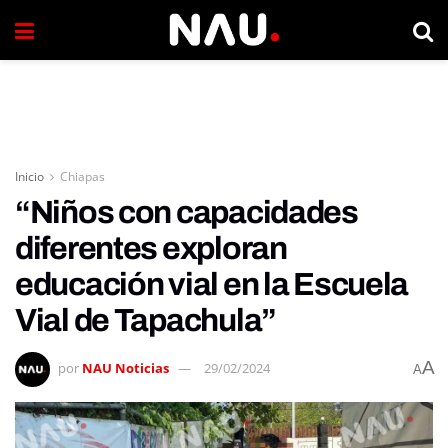
Inicio
Chiapas
“Niños con capacidades
diferentes exploran
educación vial en la Escuela
Vial de Tapachula”
A
por
NAU Noticias
29/02/2024
A