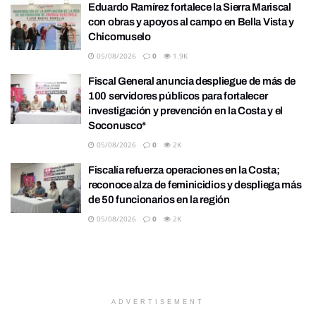
Eduardo Ramírez fortalece la Sierra Mariscal
con obras y apoyos al campo en Bella Vista y
Chicomuselo
05/08/2026
0
1.9K
Fiscal General anuncia despliegue de más de
100 servidores públicos para fortalecer
investigación y prevención en la Costa y el
Soconusco*
05/08/2026
0
2K
Fiscalía refuerza operaciones en la Costa;
reconoce alza de feminicidios y despliega más
de 50 funcionarios en la región
05/08/2026
0
2K
ADVERTISEMENT