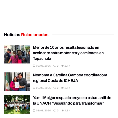
Noticias
Relacionadas
Menor de 10 años resulta lesionado en
accidente entre motoneta y camioneta en
Tapachula
06/08/2026
0
2.1K
Nombran a Carolina Gamboa coordinadora
regional Costa de ICHEJA
05/08/2026
0
2.1K
Yamil Melgar respalda proyecto estudiantil de
la UNACH “Separando para Transformar”
05/08/2026
0
1.9K