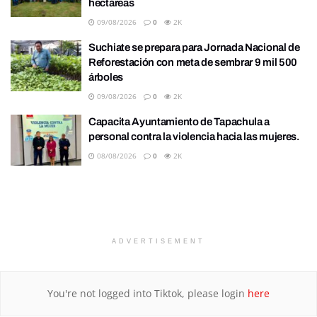
hectáreas
09/08/2026
0
2K
Suchiate se prepara para Jornada Nacional de
Reforestación con meta de sembrar 9 mil 500
árboles
09/08/2026
0
2K
Capacita Ayuntamiento de Tapachula a
personal contra la violencia hacia las mujeres.
08/08/2026
0
2K
ADVERTISEMENT
You're not logged into Tiktok, please login
here