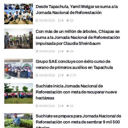
Desde Tapachula, Yamil Melgar se suma a la
Jornada Nacional de Reforestación
09/08/2026
0
2K
Con más de un millón de árboles, Chiapas se
suma a la Jornada Nacional de Reforestación
impulsada por Claudia Sheinbaum
09/08/2026
0
2K
Grupo SAE concluye con éxito curso de
verano de primeros auxilios en Tapachula
09/08/2026
0
2.1K
Suchiate inicia Jornada Nacional de
Reforestación con meta de recuperar nueve
hectáreas
09/08/2026
0
2K
Suchiate se prepara para Jornada Nacional de
Reforestación con meta de sembrar 9 mil 500