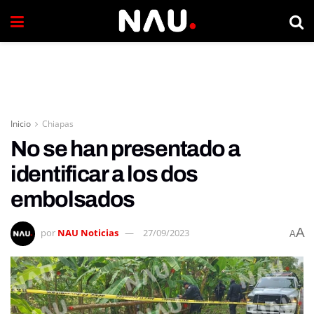
Inicio
Chiapas
No se han presentado a
identificar a los dos
embolsados
A
por
NAU Noticias
27/09/2023
A