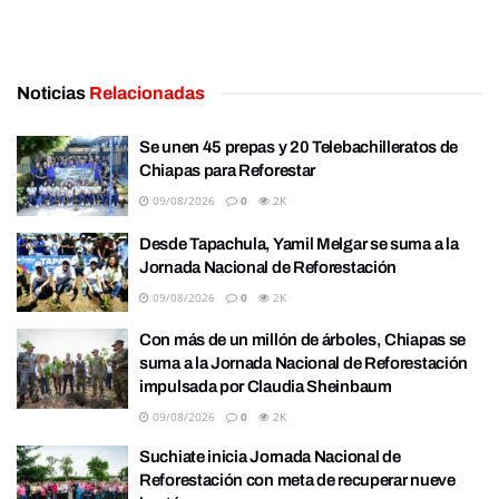
Noticias
Relacionadas
Se unen 45 prepas y 20 Telebachilleratos de
Chiapas para Reforestar
09/08/2026
0
2K
Desde Tapachula, Yamil Melgar se suma a la
Jornada Nacional de Reforestación
09/08/2026
0
2K
Con más de un millón de árboles, Chiapas se
suma a la Jornada Nacional de Reforestación
impulsada por Claudia Sheinbaum
09/08/2026
0
2K
Suchiate inicia Jornada Nacional de
Reforestación con meta de recuperar nueve