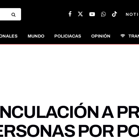
NOTI
ONALES
MUNDO
POLICIACAS
OPINIÓN
TRA
INCULACIÓN A 
ERSONAS POR PO