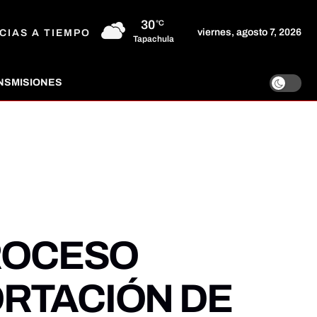
30
°C
viernes, agosto 7, 2026
CIAS A TIEMPO
Tapachula
NSMISIONES
PROCESO
RTACIÓN DE