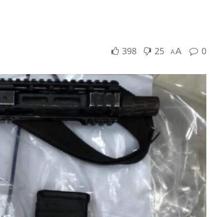
398
25
0
A
A