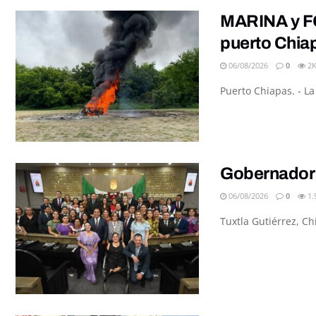
MARINA y FG
puerto Chia
06/08/2026
0
2
Puerto Chiapas. - L
Gobernador 
06/08/2026
0
1.
Tuxtla Gutiérrez, C