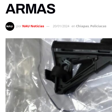
ARMAS
por
NAU Noticias
20/01/2024
en
Chiapas
,
Policiacas