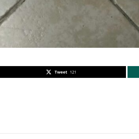
Tweet
121