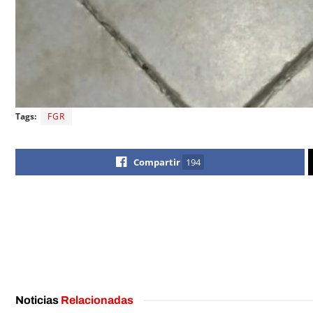
Tags:
FGR
Compartir
194
Noticias
Relacionadas