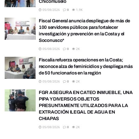
Chicomuselo
05/08/2026
0
1.9K
Fiscal General anuncia despliegue de más de
100 servidores públicos para fortalecer
investigación y prevención en la Costa y el
Soconusco*
05/08/2026
0
2K
Fiscalía refuerza operaciones en la Costa;
reconoce alza de feminicidios y despliega más
de 50 funcionarios en la región
05/08/2026
0
2K
FGR ASEGURA EN CATEO INMUEBLE, UNA
PIPA Y DIVERSOS OBJETOS
PRESUNTAMENTE UTILIZADOS PARA LA
EXTRACCIÓN ILEGAL DE AGUA EN
CHIAPAS
05/08/2026
0
2K