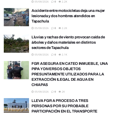
05/08/2026
0
2.2K
Accidente entre motocicletas deja una mujer
lesionada y dos hombres atendidos en
Tapachula
05/08/2026
0
2.2K
Lluvias y rachas de viento provocan caída de
árboles y daños materiales en distintos
sectores de Tapachula
05/08/2026
0
2.1K
FGR ASEGURA EN CATEO INMUEBLE, UNA
PIPA Y DIVERSOS OBJETOS
PRESUNTAMENTE UTILIZADOS PARA LA
EXTRACCIÓN ILEGAL DE AGUA EN
CHIAPAS
05/08/2026
0
2K
LLEVA FGR A PROCESO A TRES
PERSONAS POR SU PROBABLE
PARTICIPACIÓN EN EL TRANSPORTE