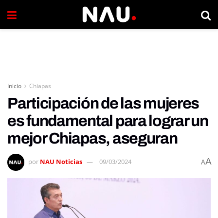
Inicio
Chiapas
Participación de las mujeres
es fundamental para lograr un
mejor Chiapas, aseguran
A
por
NAU Noticias
09/03/2024
A