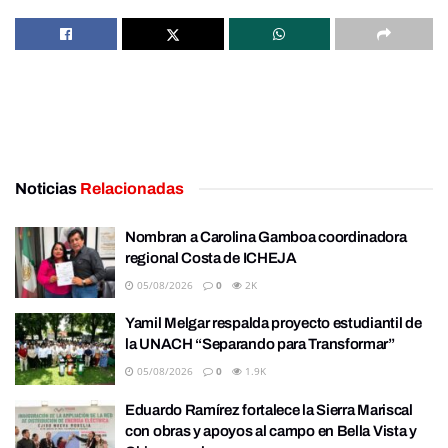
Noticias
Relacionadas
Nombran a Carolina Gamboa coordinadora
regional Costa de ICHEJA
05/08/2026
0
2K
Yamil Melgar respalda proyecto estudiantil de
la UNACH “Separando para Transformar”
05/08/2026
0
1.9K
Eduardo Ramírez fortalece la Sierra Mariscal
con obras y apoyos al campo en Bella Vista y