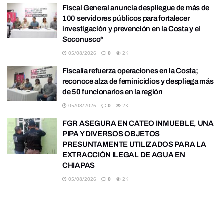
Fiscal General anuncia despliegue de más de
100 servidores públicos para fortalecer
investigación y prevención en la Costa y el
Soconusco*
05/08/2026
0
2K
Fiscalía refuerza operaciones en la Costa;
reconoce alza de feminicidios y despliega más
de 50 funcionarios en la región
05/08/2026
0
2K
FGR ASEGURA EN CATEO INMUEBLE, UNA
PIPA Y DIVERSOS OBJETOS
PRESUNTAMENTE UTILIZADOS PARA LA
EXTRACCIÓN ILEGAL DE AGUA EN
CHIAPAS
05/08/2026
0
2K