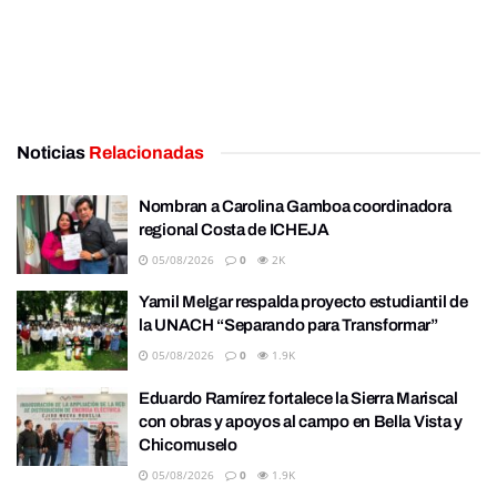
Noticias
Relacionadas
Nombran a Carolina Gamboa coordinadora
regional Costa de ICHEJA
05/08/2026
0
2K
Yamil Melgar respalda proyecto estudiantil de
la UNACH “Separando para Transformar”
05/08/2026
0
1.9K
Eduardo Ramírez fortalece la Sierra Mariscal
con obras y apoyos al campo en Bella Vista y
Chicomuselo
05/08/2026
0
1.9K