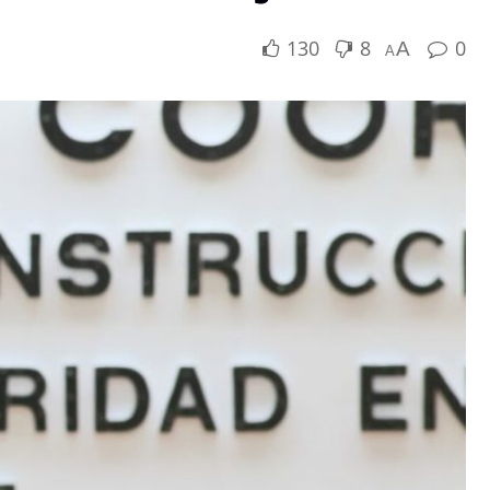
130
8
0
A
A