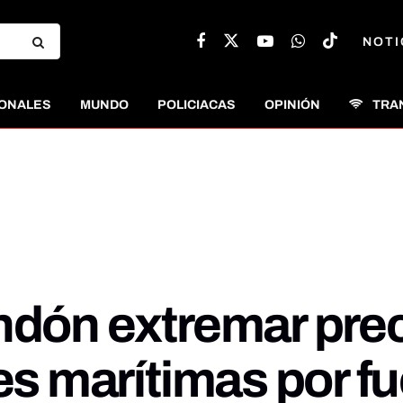
NOTI
ONALES
MUNDO
POLICIACAS
OPINIÓN
TRA
andón extremar pre
es marítimas por fu