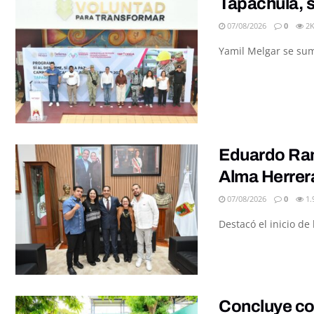
Tapachula, s
07/08/2026
0
2
Yamil Melgar se sumó
Eduardo Ramí
Alma Herrer
07/08/2026
0
1.
Destacó el inicio d
Concluye con