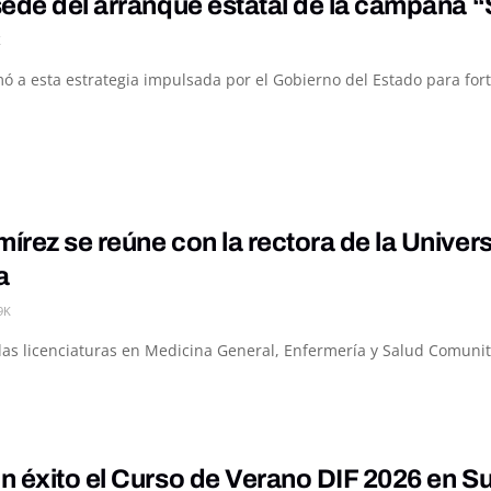
ede del arranque estatal de la campaña “S
K
 a esta estrategia impulsada por el Gobierno del Estado para fortal
rez se reúne con la rectora de la Univer
a
9K
e las licenciaturas en Medicina General, Enfermería y Salud Comuni
 éxito el Curso de Verano DIF 2026 en S