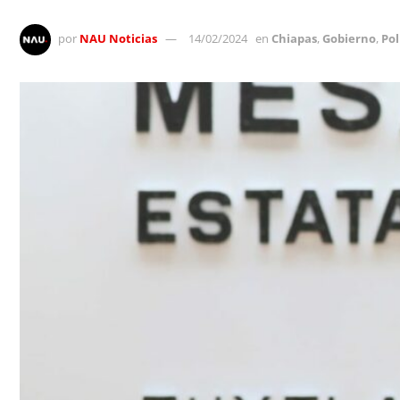
por
NAU Noticias
14/02/2024
en
Chiapas
,
Gobierno
,
Pol