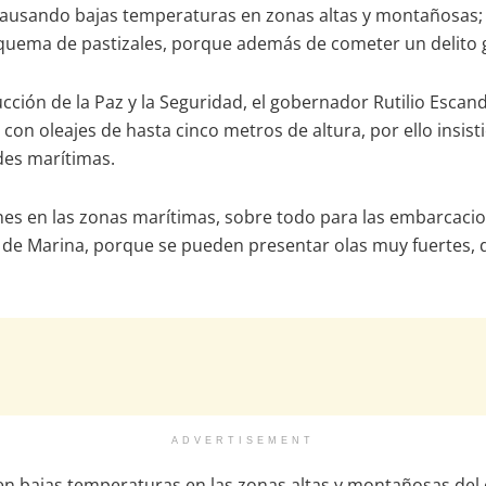
usando bajas temperaturas en zonas altas y montañosas; co
 la quema de pastizales, porque además de cometer un delito 
cción de la Paz y la Seguridad, el gobernador Rutilio Esca
con oleajes de hasta cinco metros de altura, por ello insis
des marítimas.
es en las zonas marítimas, sobre todo para las embarcac
 de Marina, porque se pueden presentar olas muy fuertes, d
ADVERTISEMENT
 bajas temperaturas en las zonas altas y montañosas del es