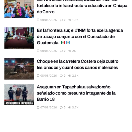
fortalece la infraestructura educativa en Chiapa
de Corzo
08/08/2026
0
1.9K
En la frontera sur, el #INM fortalece la agenda
de trabajo conjunta con el Consulado de
Guatemala.
08/08/2026
0
2K
Choque en la carretera Costera deja cuatro
lesionados y cuantiosos daños materiales
08/08/2026
0
2.3K
Aseguran en Tapachula a salvadoreño
señalado como presunto integrante de la
Barrio 18
07/08/2026
0
3.7K