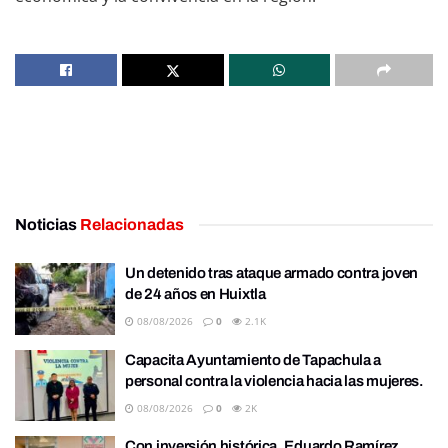
Noticias
Relacionadas
Un detenido tras ataque armado contra joven
de 24 años en Huixtla
08/08/2026
0
2.1K
Capacita Ayuntamiento de Tapachula a
personal contra la violencia hacia las mujeres.
08/08/2026
0
2K
Con inversión histórica, Eduardo Ramírez