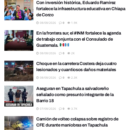
Con inversión histórica, Eduardo Ramírez
fortalece la infraestructura educativa en Chiapa
de Corzo
08/08/2026
0
1.9K
En la frontera sur, el #INM fortalece la agenda
de trabajo conjunta con el Consulado de
Guatemala.
08/08/2026
0
2K
Choque en la carretera Costera deja cuatro
lesionados y cuantiosos daños materiales
08/08/2026
0
2.3K
Aseguran en Tapachula a salvadoreño
señalado como presunto integrante de la
Barrio 18
07/08/2026
0
3.7K
Camión de volteo colapsa sobre registro de
CFE durante maniobras en Tapachula