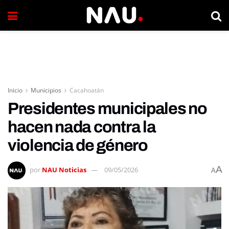
Inicio
Municipios
Cacahoatán
Presidentes municipales no
hacen nada contra la
violencia de género
A
por
NAU Noticias
09/05/2026
A