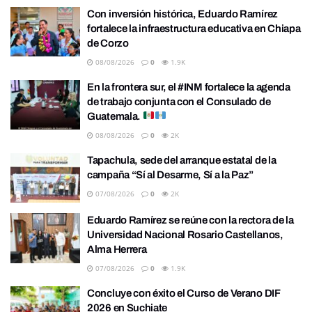
Con inversión histórica, Eduardo Ramírez
fortalece la infraestructura educativa en Chiapa
de Corzo
08/08/2026
0
1.9K
En la frontera sur, el #INM fortalece la agenda
de trabajo conjunta con el Consulado de
Guatemala.
08/08/2026
0
2K
Tapachula, sede del arranque estatal de la
campaña “Sí al Desarme, Sí a la Paz”
07/08/2026
0
2K
Eduardo Ramírez se reúne con la rectora de la
Universidad Nacional Rosario Castellanos,
Alma Herrera
07/08/2026
0
1.9K
Concluye con éxito el Curso de Verano DIF
2026 en Suchiate