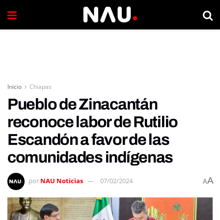
Inicio
Chiapas
Pueblo de Zinacantán
reconoce labor de Rutilio
Escandón a favor de las
comunidades indígenas
A
por
NAU Noticias
07/02/2024
A