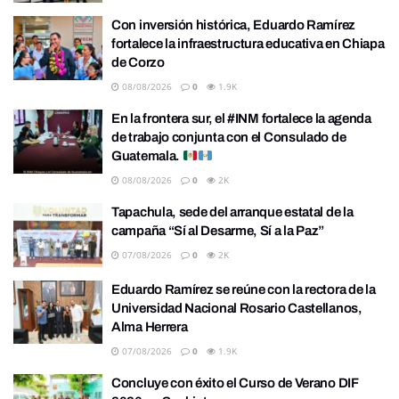
Con inversión histórica, Eduardo Ramírez
fortalece la infraestructura educativa en Chiapa
de Corzo
08/08/2026
0
1.9K
En la frontera sur, el #INM fortalece la agenda
de trabajo conjunta con el Consulado de
Guatemala.
08/08/2026
0
2K
Tapachula, sede del arranque estatal de la
campaña “Sí al Desarme, Sí a la Paz”
07/08/2026
0
2K
Eduardo Ramírez se reúne con la rectora de la
Universidad Nacional Rosario Castellanos,
Alma Herrera
07/08/2026
0
1.9K
Concluye con éxito el Curso de Verano DIF